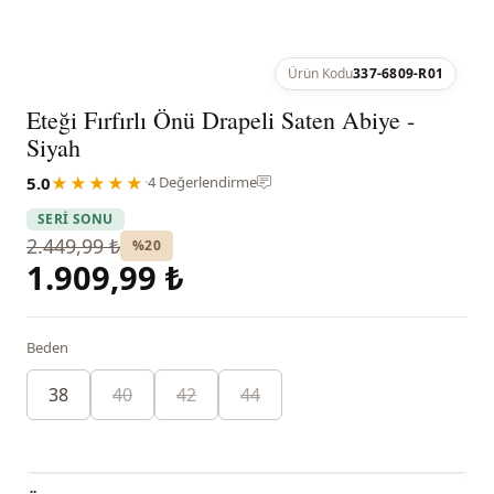
Ürün Kodu
337-6809-R01
Eteği Fırfırlı Önü Drapeli Saten Abiye -
Siyah
5.0
★★★★★
·
4 Değerlendirme
SERİ SONU
2.449,99 ₺
%20
1.909,99 ₺
Beden
38
40
42
44