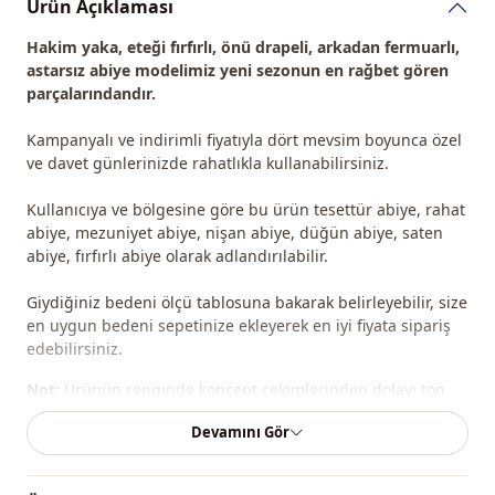
Ürün Açıklaması
Hakim yaka, eteği fırfırlı, önü drapeli, arkadan fermuarlı,
astarsız abiye modelimiz yeni sezonun en rağbet gören
parçalarındandır.
Kampanyalı ve indirimli fiyatıyla dört mevsim boyunca özel
ve davet günlerinizde rahatlıkla kullanabilirsiniz.
Kullanıcıya ve bölgesine göre bu ürün tesettür abiye, rahat
abiye, mezuniyet abiye, nişan abiye, düğün abiye, saten
abiye, fırfırlı abiye olarak adlandırılabilir.
Giydiğiniz bedeni ölçü tablosuna bakarak belirleyebilir, size
en uygun bedeni sepetinize ekleyerek en iyi fiyata sipariş
edebilirsiniz.
Not:
Ürünün renginde konsept çekimlerinden dolayı ton
farklılığı olabilir.
Devamını Gör
İade kabul edilmez.
Abiye ürünler sadece yine abiye
ürünlerle değiştirilebilir. Değişim yapmak istediğiniz ürünü