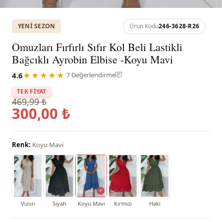
YENI SEZON
Ürün Kodu
246-3628-R26
Omuzları Fırfırlı Sıfır Kol Beli Lastikli
Bağcıklı Ayrobin Elbise -Koyu Mavi
4.6
★★★★★
·
7 Değerlendirme
TEK FİYAT
469,99 ₺
300,00 ₺
Renk:
Koyu Mavi
Vizon
Siyah
Koyu Mavi
Kırmızı
Haki