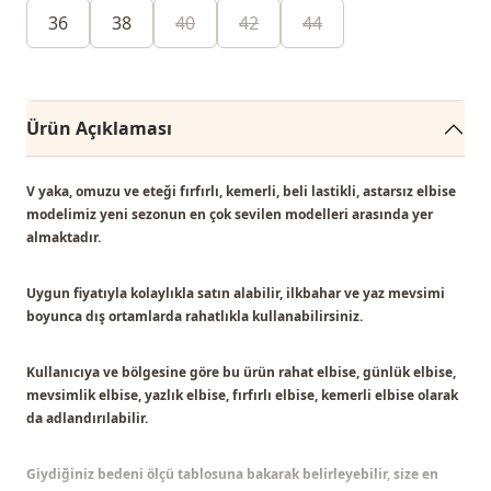
36
38
40
42
44
Ürün Açıklaması
V yaka, omuzu ve eteği fırfırlı, kemerli, beli lastikli, astarsız elbise
modelimiz
yeni sezonun en çok sevilen modelleri
arasında yer
almaktadır.
Uygun fiyatıyla kolaylıkla satın alabilir, ilkbahar ve yaz mevsimi
boyunca dış ortamlarda rahatlıkla kullanabilirsiniz.
Kullanıcıya ve bölgesine göre bu ürün
rahat elbise, günlük elbise,
mevsimlik elbise, yazlık elbise, fırfırlı elbise, kemerli elbise
olarak
da adlandırılabilir.
Giydiğiniz bedeni ölçü tablosuna bakarak belirleyebilir, size en