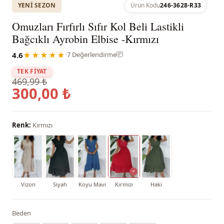
YENI SEZON
Ürün Kodu
246-3628-R33
Omuzları Fırfırlı Sıfır Kol Beli Lastikli
Bağcıklı Ayrobin Elbise -Kırmızı
4.6
★★★★★
·
7 Değerlendirme
TEK FİYAT
469,99 ₺
300,00 ₺
Renk:
Kırmızı
Vizon
Siyah
Koyu Mavi
Kırmızı
Haki
Beden