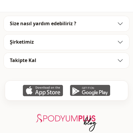
Ayrinti
Fırfırlı
Detay
Kemerli
Size nasıl yardım edebiliriz ?
Bel
Beli lastikli
Şirketimiz
Takipte Kal