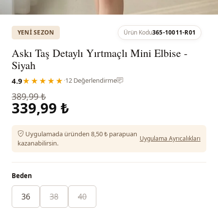
YENI SEZON
Ürün Kodu
365-10011-R01
Askı Taş Detaylı Yırtmaçlı Mini Elbise -
Siyah
4.9
★★★★★
·
12 Değerlendirme
389,99 ₺
339,99 ₺
Uygulamada üründen 8,50 ₺ parapuan
Uygulama Ayrıcalıkları
kazanabilirsin.
Beden
36
38
40