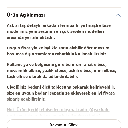
Ürün Açıklaması
Askısı taş detaylı, arkadan fermuarlı, yırtmaçlı elbise
modelimiz
yeni sezonun en çok sevilen modelleri
arasında yer almaktadır.
Uygun fiyatıyla kolaylıkla satın alabilir dört mevsim
boyunca dış ortamlarda rahatlıkla kullanabilirsiniz.
Kullanıcıya ve bölgesine göre bu ürün
rahat elbise,
mevsimlik elbise, yazlık elbise, askılı elbise, mini elbise,
taşlı elbise
olarak da adlandırılabilir.
Giydiğiniz bedeni ölçü tablosuna bakarak belirleyebilir,
size en uygun bedeni sepetinize ekleyerek en iyi fiyata
sipariş edebilirsiniz.
Not: Ürün içeriği elbiseden oluşmaktadır. (Ayakkabı,
çanta ve takılar dekor amaçlı kullanılmaktadır.)
Devamını Gör
Not:
Ürünün renginde konsept çekimlerinden dolayı ton