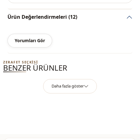
farklılığı olabilir.
Yıkama:
30 derecede yıkayınız.
Ürün Değerlendirmeleri
(12)
%90 Pamuk , %10 Polyester
Yorumları Gör
Kategori̇
Elbise
Kumaş
Krep
ZERAFET SEÇKISI
BENZER ÜRÜNLER
Mevsi̇m
Mevsimlik
Aksesuar
Taş işlemeli
Daha fazla göster
Kapama şekli̇
Fermuarlı