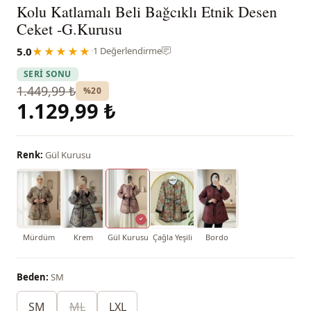
Kolu Katlamalı Beli Bağcıklı Etnik Desen
Ceket -G.Kurusu
5.0
★★★★★
·
1 Değerlendirme
SERİ SONU
1.449,99 ₺
%20
1.129,99 ₺
Renk:
Gül Kurusu
Mürdüm
Krem
Gül Kurusu
Çağla Yeşili
Bordo
Beden:
SM
SM
ML
LXL