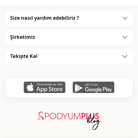
Mevsi̇m
Mevsimlik
Size nasıl yardım edebiliriz ?
Desen
Etnik
Kapama şekli̇
Düğmeli
Şirketimiz
Takipte Kal