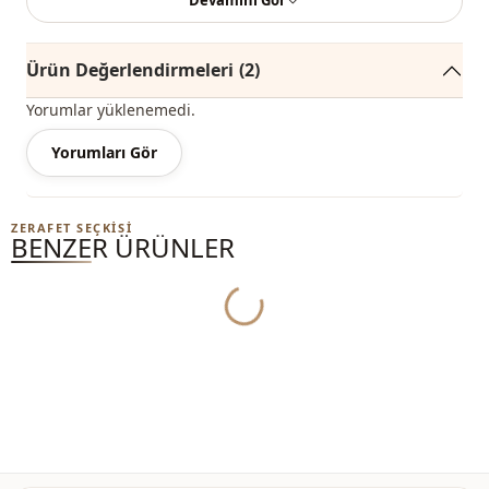
Devamını Gör
%85 Polyester , %15 Pamuk
Ürün Değerlendirmeleri
(2)
Kategori̇
Bluz
Yorumlar yüklenemedi.
Kumaş
Sandy
Yorumları Gör
Mevsi̇m
Mevsimlik
ZERAFET SEÇKISI
BENZER ÜRÜNLER
Yukleniyor...