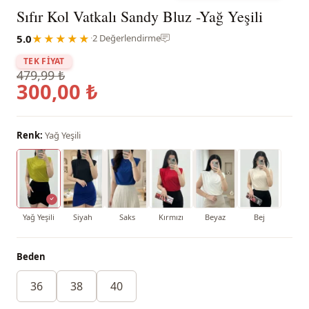
Sıfır Kol Vatkalı Sandy Bluz -Yağ Yeşili
5.0
★★★★★
·
2 Değerlendirme
TEK FİYAT
479,99 ₺
300,00 ₺
Renk:
Yağ Yeşili
Yağ Yeşili
Siyah
Saks
Kırmızı
Beyaz
Bej
Beden
36
38
40