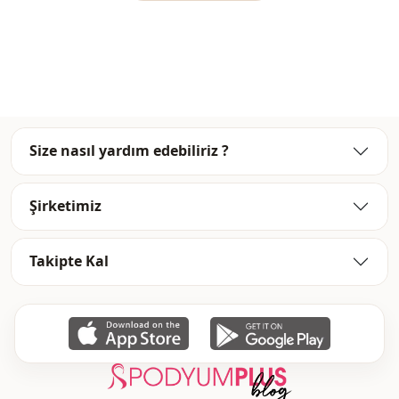
Uzunluk
Bel hizası
Sti̇l
Casual
Sti̇l
Spor
Dokuma ti̇pi̇
Dokuma
Size nasıl yardım edebiliriz ?
Kalinlik
İnce
Şirketimiz
Kalip
Dar
Kol detay
Standart
Takipte Kal
Kol detay
Uzun kol
Kullanim
Günlük
Kullanim
Rahat ev
Kullanim
Ofis