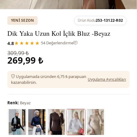
YENI SEZON
Ürün Kodu
253-13122-R02
Dik Yaka Uzun Kol İçlik Bluz -Beyaz
4.8
★★★★★
·
54 Değerlendirme
309,99 ₺
269,99 ₺
Uygulamada üründen 6,75 ₺ parapuan
Uygulama Ayrıcalıkları
kazanabilirsin.
Renk:
Beyaz