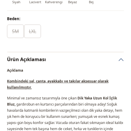
Siyah
Lacivert
Kahverengi
Beyaz
Bej
Beden:
SM
LXL
Ürün Açıklaması
Açıklama
Kombindeki şal, çanta, ayakkabı ve takılar aksesuar olarak
kullanılmıştır.
Minimal ve zamansız tasarımıyla öne çıkan
Dik Yaka Uzun Kol İçlik
Bluz,
gardırobun en kurtarıcı parçalarından biri olmaya aday! Soğuk
havalarda katmanlı kombinlerin vazgeçilmezi olan dik yaka detayı, hem
şık hem de koruyucu bir kullanım sunarken; yumuşak ve esnek kumaş
yapısı gün boyu konfor sağlar. Vücuda oturan fakat sıkmayan ideal kalıbı
sayesinde hem tek başına hem de ceket, hırka ve tuniklerin içinde