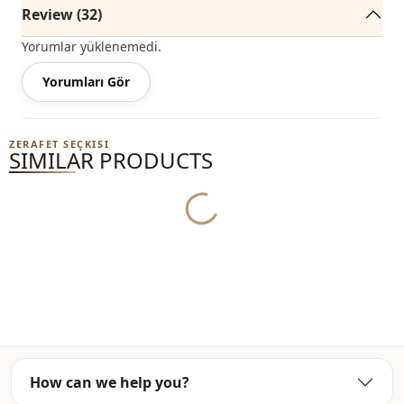
Review (32)
Sleeve detail
Drop shoulder
Yorumlar yüklenemedi.
Closing method
Buttoned
Yorumları Gör
Pattern
Striped
Detail
Slit
ZERAFET SEÇKISI
SIMILAR PRODUCTS
Usage
Daily
Yukleniyor...
How can we help you?