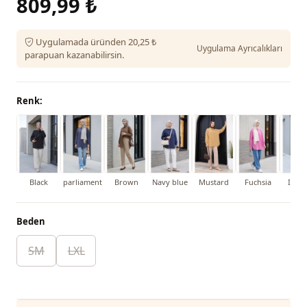
809,99 ₺
Uygulamada üründen 20,25 ₺
Uygulama Ayrıcalıkları
parapuan kazanabilirsin.
Renk:
Black
parliament
Brown
Navy blue
Mustard
Fuchsia
Ice B
Beden
SM
LXL