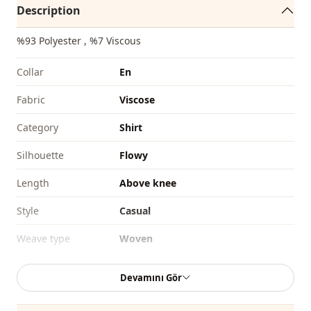
Description
%93 Polyester , %7 Viscous
Collar
En
Fabri̇c
Viscose
Category
Shirt
Silhouette
Flowy
Length
Above knee
Style
Casual
Weave type
Woven
Thickness
Medium
Devamını Gör
Template
Oversize