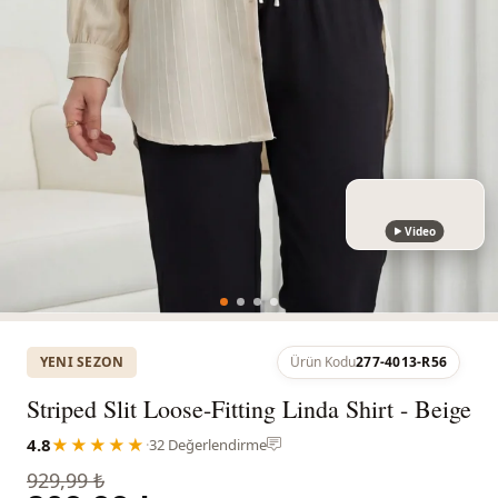
Video
YENI SEZON
Ürün Kodu
277-4013-R56
Striped Slit Loose-Fitting Linda Shirt - Beige
4.8
★★★★★
·
32 Değerlendirme
929,99 ₺