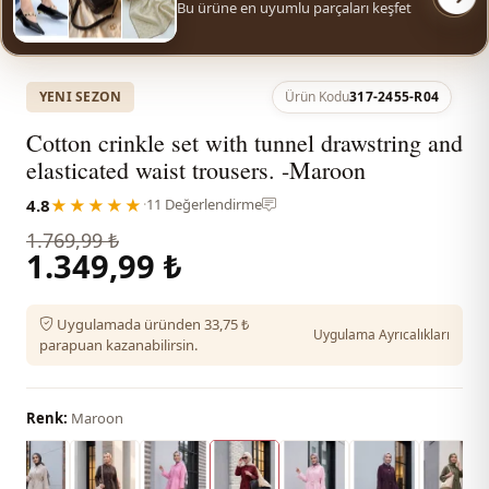
Bu ürüne en uyumlu parçaları keşfet
YENI SEZON
Ürün Kodu
317-2455-R04
Cotton crinkle set with tunnel drawstring and
elasticated waist trousers. -Maroon
4.8
★★★★★
·
11 Değerlendirme
1.769,99 ₺
1.349,99 ₺
Uygulamada üründen 33,75 ₺
Uygulama Ayrıcalıkları
parapuan kazanabilirsin.
Renk:
Maroon