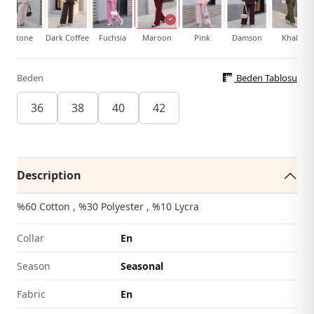
Stone
Dark Coffee
Fuchsia
Maroon
Pink
Damson
Khaki
Beden
Beden Tablosu
36
38
40
42
Description
%60 Cotton , %30 Polyester , %10 Lycra
Collar
En
Season
Seasonal
Fabri̇c
En