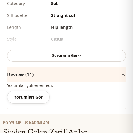
Category
Set
Silhouette
Straight cut
Length
Hip length
Style
Casual
Weave type
Woven
Devamını Gör
Thickness
Thin
Review (11)
Template
Regular
Yorumlar yüklenemedi.
Closing method
Laced / lace-up
Yorumları Gör
Leg
Plenty leg
Waist
elastic waist
pocket
Double pocket
PODYUMPLUS KADINLARI
Sizden Gelen Zarif Anlar