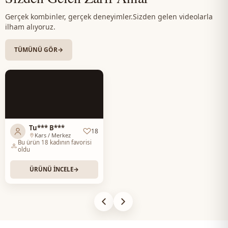
Usage
Daily
Gerçek kombinler, gerçek deneyimler.
Sizden gelen videolarla
ilham alıyoruz.
TÜMÜNÜ GÖR
→
Tu*** B***
18
Kars / Merkez
Bu ürün 18 kadının favorisi
oldu
ÜRÜNÜ İNCELE
→