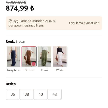
1.059,99 ₺
874,99 ₺
Uygulamada üründen 21,87 ₺
Uygulama Ayrıcalıkları
parapuan kazanabilirsin.
Renk:
Brown
Navy blue
Brown
Khaki
White
Beden
36
38
40
42