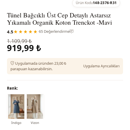
Ürün Kodu
148-2376-R31
Tünel Bağcıklı Üst Cep Detaylı Astarsız
Yıkamalı Organik Koton Trenckot -Mavi
4.5
★★★★★
·
65 Değerlendirme
1.109,99 ₺
919,99 ₺
Uygulamada üründen 23,00 ₺
Uygulama Ayrıcalıkları
parapuan kazanabilirsin.
Renk:
İndigo
Vizon