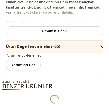
Kullanıcıya ve bölgesine göre bu ürün
rahat trençkot,
tesettür trençkot, günlük trençkot, mevsimlik trençkot,
yazlık trençkot
olarak da adlandırılabilir.
Giydiğiniz bedeni ölçü tablosuna bakarak belirleyebilir, size
en uygun bedeni sepetinize ekleyerek en iyi fiyata sipariş
Devamını Gör
edebilirsiniz.
Not:
Ürünün renginde konsept çekimlerinden dolayı ton
Ürün Değerlendirmeleri
(65)
farklılığı olabilir.
Yorumlar yüklenemedi.
Yıkama:
30 derecede yıkayınız.
Yorumları Gör
%100 Pamuk
Yaka
V yaka
ZERAFET SEÇKISI
BENZER ÜRÜNLER
Mevsi̇m
Mevsimlik
Kumaş
Parka
Yukleniyor...
Kategori̇
Trençkot