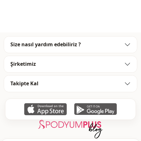
Kapama şekli̇
Fermuarlı
Kol detay
Reglan kol
Astar durumu
Astarlı
Size nasıl yardım edebiliriz ?
Şirketimiz
Takipte Kal