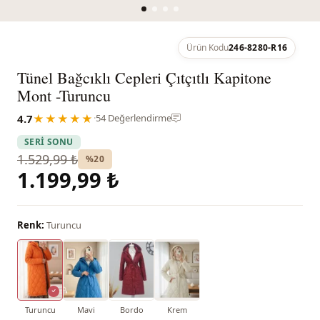
Ürün Kodu
246-8280-R16
Tünel Bağcıklı Cepleri Çıtçıtlı Kapitone
Mont -Turuncu
4.7
★★★★★
·
54 Değerlendirme
SERİ SONU
1.529,99 ₺
%20
1.199,99 ₺
Renk:
Turuncu
Turuncu
Mavi
Bordo
Krem