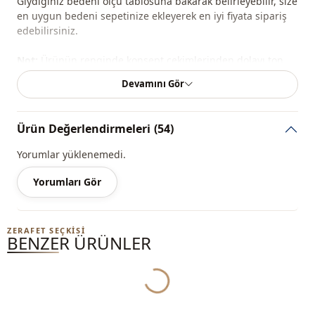
Giydiğiniz bedeni ölçü tablosuna bakarak belirleyebilir, size
en uygun bedeni sepetinize ekleyerek en iyi fiyata sipariş
edebilirsiniz.
Not:
Ürünün renginde konsept çekimlerinden dolayı ton
farklılığı olabilir.
Devamını Gör
Yıkama:
30 derecede yıkayınız.
Ürün Değerlendirmeleri
(54)
%100 Polyester
Yorumlar yüklenemedi.
Kategori̇
Mont
Yorumları Gör
Kumaş
Kapitone
Mevsi̇m
Kışlık
ZERAFET SEÇKISI
BENZER ÜRÜNLER
Detay
Fermuarlı
Cep
Çift cepli
Yukleniyor...
Baski
Kabartmalı