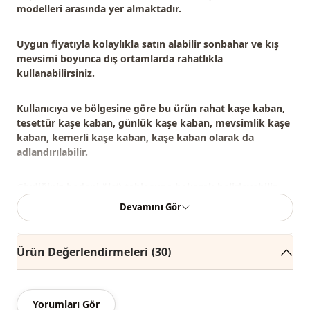
modelleri
arasında yer almaktadır.
Uygun fiyatıyla kolaylıkla satın alabilir sonbahar ve kış
mevsimi boyunca dış ortamlarda rahatlıkla
kullanabilirsiniz.
Kullanıcıya ve bölgesine göre bu ürün
rahat kaşe kaban,
tesettür kaşe kaban, günlük kaşe kaban, mevsimlik kaşe
kaban, kemerli kaşe kaban, kaşe kaban
olarak da
adlandırılabilir.
Giydiğiniz bedeni ölçü tablosuna bakarak belirleyebilir,
size en uygun bedeni sepetinize ekleyerek en iyi fiyata
Devamını Gör
sipariş edebilirsiniz.
Ürün Değerlendirmeleri
(30)
Not: Ürün içeriği kabandan oluşmaktadır. (Gömlek,
pantolon, ayakkabı, çanta ve takılar dekor amaçlı
kullanılmaktadır.)
Yorumları Gör