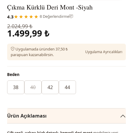
Çıkma Kürklü Deri Mont -Siyah
4.3
★★★★★
·
8 Değerlendirme
2.024,99 ₺
1.499,99 ₺
Uygulamada üründen 37,50 ₺
Uygulama Ayrıcalıkları
parapuan kazanabilirsin.
Beden
38
40
42
44
Ürün Açıklaması
Çift cepli, yakası kürk detaylı, kemerli deri mont
modelimiz yeni