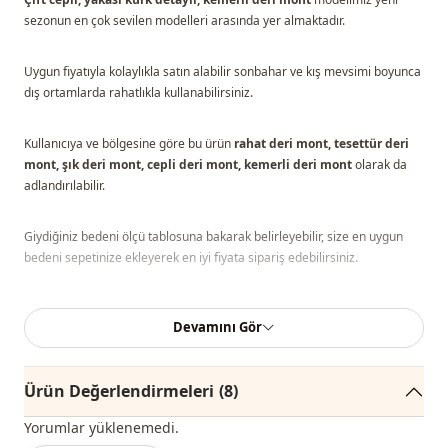
sezonun en çok sevilen modelleri arasında yer almaktadır.
Uygun fiyatıyla kolaylıkla satın alabilir sonbahar ve kış mevsimi boyunca
dış ortamlarda rahatlıkla kullanabilirsiniz.
Kullanıcıya ve bölgesine göre bu ürün
rahat deri mont, tesettür deri
mont, şık deri mont, cepli deri mont, kemerli deri mont
olarak da
adlandırılabilir.
Giydiğiniz bedeni ölçü tablosuna bakarak belirleyebilir, size en uygun
bedeni sepetinize ekleyerek en iyi fiyata sipariş edebilirsiniz.
Not: Ürün içeriği monttan oluşmaktadır. (Bluz, pantolon, ayakkabı,
Devamını Gör
çanta ve takılar dekor amaçlı kullanılmaktadır.)
Not:
Ürünün renginde konsept çekimlerinden dolayı ton farklılığı olabilir.
Ürün Değerlendirmeleri
(8)
Yorumlar yüklenemedi.
Yıkama:
30 derecede yıkayınız.