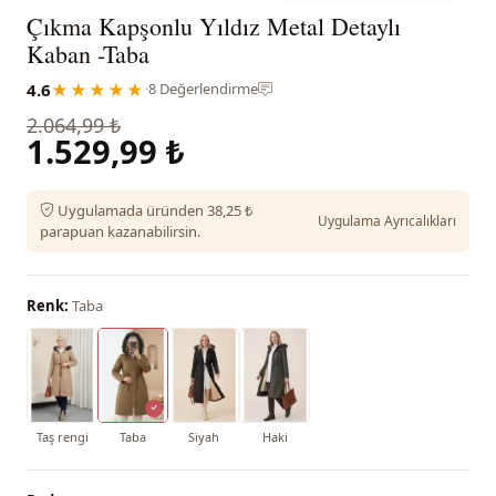
Çıkma Kapşonlu Yıldız Metal Detaylı
Kaban -Taba
4.6
★★★★★
·
8 Değerlendirme
2.064,99 ₺
1.529,99 ₺
Uygulamada üründen 38,25 ₺
Uygulama Ayrıcalıkları
parapuan kazanabilirsin.
Renk:
Taba
Taş rengi
Taba
Siyah
Haki