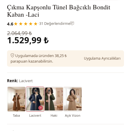
Çıkma Kapşonlu Tünel Bağcıklı Bondit
Kaban -Laci
4.6
★★★★★
·
31 Değerlendirme
2.064,99 ₺
1.529,99 ₺
Uygulamada üründen 38,25 ₺
Uygulama Ayrıcalıkları
parapuan kazanabilirsin.
Renk:
Lacivert
Taba
Lacivert
Haki
Açık Vizon