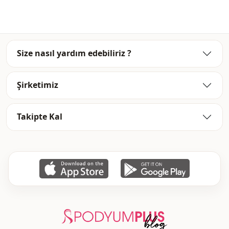
Kumaş
Bonding
Mevsi̇m
Kışlık
Detay
Kapüşonlu
Size nasıl yardım edebiliriz ?
Cep
Çift cepli
Şirketimiz
Kapama şekli̇
Fermuarlı
Takipte Kal