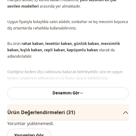
sevilen modelleri
arasında yer almaktadır.
Uygun fiyatıyla kolaylıkla satın alabilir, sonbahar ve kış mevsimi boyunca
dış ortamlarda rahatlıkla kullanabilirsiniz.
Bu ürün
rahat kaban, tesettür kaban, günlük kaban, mevsimlik
kaban, kışlık kaban, cepli kaban, kapüşonlu kaban
olarak da
adlandırılabilir.
Giydiğiniz bedeni ölçü tablosuna bakarak belirleyebilir, size en uygun
bedeni sepetinize ekleyerek en iyi fiyata sipariş edebilirsiniz.
Devamını Gör
Not: Ürün içeriği kabandan oluşmaktadır. (Pantolon, gömlek,
ayakkabı, çanta ve takılar dekor amaçlı kullanılmaktadır.)
Ürün Değerlendirmeleri
(31)
Not:
Ürünün renginde konsept çekimlerinden dolayı ton farklılığı olabilir.
Yorumlar yüklenemedi.
Yıkama
: 30 derecede yıkayınız.
Yorumları Gör