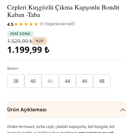
Cepleri Kuşgözlü Çıkma Kapşonlu Bondit
Kaban -Taba
4.5
★★★★★
·
31 Değerlendirme
SERİ SONU
1.529,99 ₺
%20
1.199,99 ₺
Beden
38
40
42
44
46
48
Ürün Açıklaması
Önden fermuarlı, torba cepli, çıkabilir kapüşonlu, beli büzgülü, kol
manşeti lastikli, içi kürklü kaban modelimiz
yeni sezonun en çok