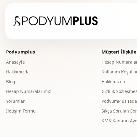
Podyumplus
Müşteri İlişkile
Anasayfa
Hesap Numaralar
Hakkımızda
Kullanım Koşullar
Blog
Hakkımızda
Hesap Numaralarımız
Gizlilik Sözleşmes
Yorumlar
PodyumPlus İade v
İletişim Formu
Sıkça Sorulan Sor
K.V.K Kanunu Ay