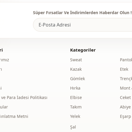
Süper Fırsatlar Ve İndirimlerden Haberdar Olun !
ri
Kategoriler
ımız
Sweat
Panto
ı
Kazak
Etek
Gömlek
Trenç
i
Hırka
Mont 
e Para İadesi Politikası
Elbise
Ceket
ular
Takım
Abiye
dınlatma Metni
Yelek
Eşarp
Şal