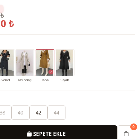
 ₺
0 ₺
Genel
Taş rengi
Taba
Siyah
38
40
42
44
0
SEPETE EKLE