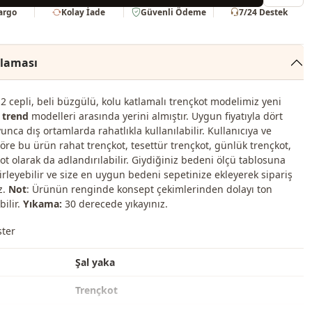
Kargo
Kolay İade
Güvenli Ödeme
7/24 Destek
klaması
2 cepli, beli büzgülü, kolu katlamalı trençkot modelimiz yeni
 trend
modelleri arasında yerini almıştır. Uygun fiyatıyla dört
nca dış ortamlarda rahatlıkla kullanılabilir. Kullanıcıya ve
öre bu ürün rahat trençkot, tesettür trençkot, günlük trençkot,
kot olarak da adlandırılabilir. Giydiğiniz bedeni ölçü tablosuna
irleyebilir ve size en uygun bedeni sepetinize ekleyerek sipariş
z.
Not
: Ürünün renginde konsept çekimlerinden dolayı ton
bilir.
Yıkama:
30 derecede yıkayınız.
ster
Şal yaka
Trençkot