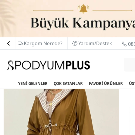
Kargom Nerede?
Yardım/Destek
085
YENİ GELENLER
ÇOK SATANLAR
FAVORİ ÜRÜNLER
ÜS