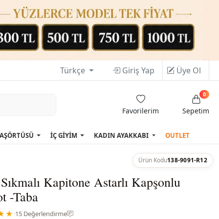
Türkçe
Giriş Yap
Üye Ol
0
Favorilerim
Sepetim
AŞÖRTÜSÜ
İÇ GİYİM
KADIN AYAKKABI
OUTLET
Ürün Kodu
138-9091-R12
Sıkmalı Kapitone Astarlı Kapşonlu
t -Taba
★★
·
15 Değerlendirme