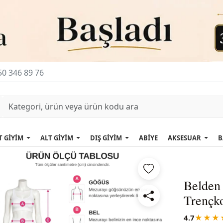
0 346 89 76
T GİYİM
ALT GİYİM
DIŞ GİYİM
ABİYE
AKSESUAR
B
Belden 
Trençko
4.7
★★★