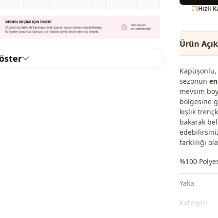
Hızlı 
Ürün Açı
göster
Kapüşonlu, 
sezonun
en
mevsim boyu
bölgesine g
kışlık trenç
bakarak bel
edebilirsini
farklılığı ola
%100 Polye
Yaka
Kategori̇