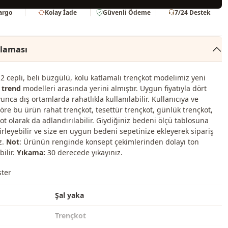
Kargo
Kolay İade
Güvenli Ödeme
7/24 Destek
klaması
2 cepli, beli büzgülü, kolu katlamalı trençkot modelimiz yeni
 trend
modelleri arasında yerini almıştır. Uygun fiyatıyla dört
nca dış ortamlarda rahatlıkla kullanılabilir. Kullanıcıya ve
öre bu ürün rahat trençkot, tesettür trençkot, günlük trençkot,
kot olarak da adlandırılabilir. Giydiğiniz bedeni ölçü tablosuna
irleyebilir ve size en uygun bedeni sepetinize ekleyerek sipariş
z.
Not
: Ürünün renginde konsept çekimlerinden dolayı ton
bilir.
Yıkama:
30 derecede yıkayınız.
ster
Şal yaka
Trençkot