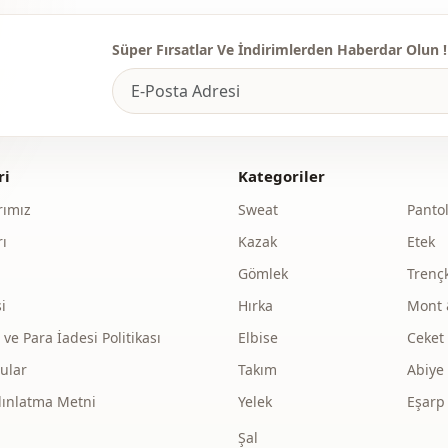
Süper Fırsatlar Ve İndirimlerden Haberdar Olun !
ri
Kategoriler
ımız
Sweat
Panto
ı
Kazak
Etek
Gömlek
Trenç
i
Hırka
Mont 
e Para İadesi Politikası
Elbise
Ceket
ular
Takım
Abiye
dınlatma Metni
Yelek
Eşarp
Şal