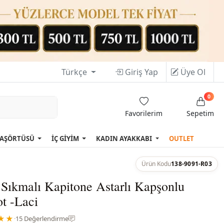
Türkçe
Giriş Yap
Üye Ol
0
Favorilerim
Sepetim
AŞÖRTÜSÜ
İÇ GİYİM
KADIN AYAKKABI
OUTLET
Ürün Kodu
138-9091-R03
Sıkmalı Kapitone Astarlı Kapşonlu
t -Laci
★★
·
15 Değerlendirme