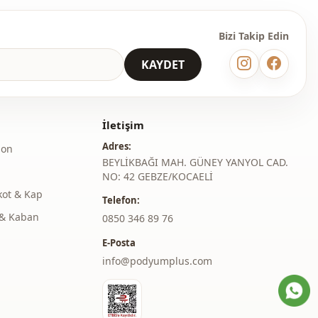
Bizi Takip Edin
KAYDET
İletişim
Adres:
lon
BEYLİKBAĞI MAH. GÜNEY YANYOL CAD.
NO: 42 GEBZE/KOCAELİ
kot & Kap
Telefon:
& Kaban
‎0850 346 89 76
E-Posta
info@podyumplus.com