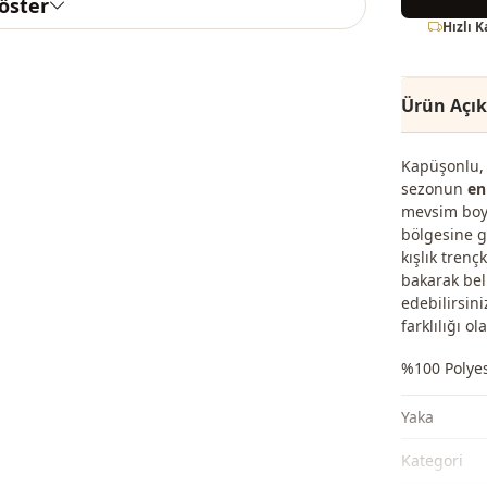
göster
Hızlı 
Ürün Açı
Kapüşonlu, 
sezonun
en
mevsim boyu
bölgesine g
kışlık trenç
bakarak bel
edebilirsini
farklılığı ola
%100 Polye
Yaka
Kategori̇