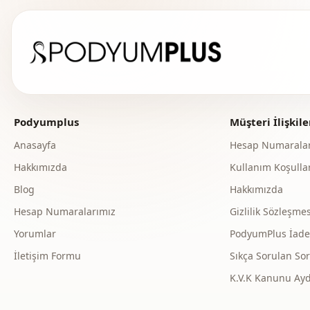
Podyumplus
Müşteri İlişkile
Anasayfa
Hesap Numaralar
Hakkımızda
Kullanım Koşullar
Blog
Hakkımızda
Hesap Numaralarımız
Gizlilik Sözleşmes
Yorumlar
PodyumPlus İade v
İletişim Formu
Sıkça Sorulan Sor
K.V.K Kanunu Ay