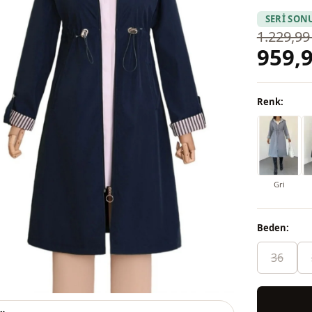
SERİ SON
1.229,99
959,9
Renk:
Gri
Beden:
36