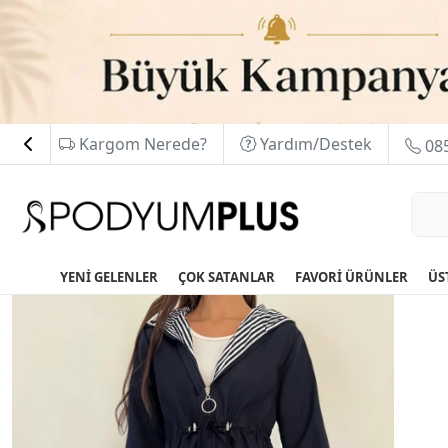
Kargom Nerede?
Yardım/Destek
085
YENİ GELENLER
ÇOK SATANLAR
FAVORİ ÜRÜNLER
ÜS