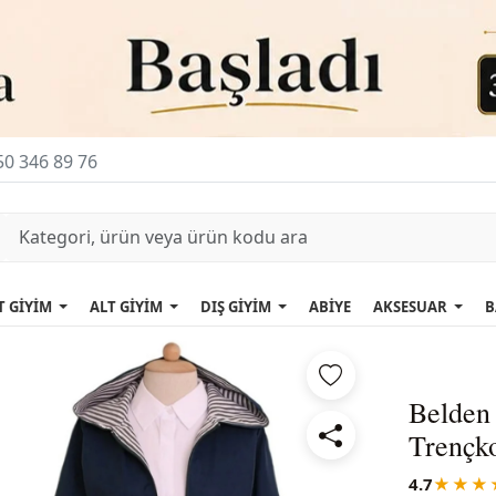
0 346 89 76
T GİYİM
ALT GİYİM
DIŞ GİYİM
ABİYE
AKSESUAR
B
Belden 
Trençko
4.7
★★★