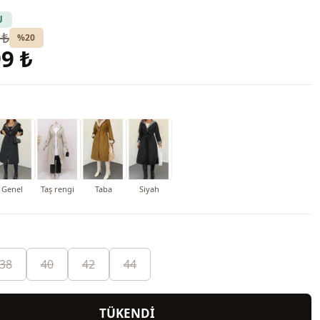
U
 ₺
%20
9 ₺
Genel
Taş rengi
Taba
Siyah
38
40
42
44
TÜKENDİ