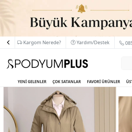
Kargom Nerede?
Yardım/Destek
085
YENİ GELENLER
ÇOK SATANLAR
FAVORİ ÜRÜNLER
ÜS