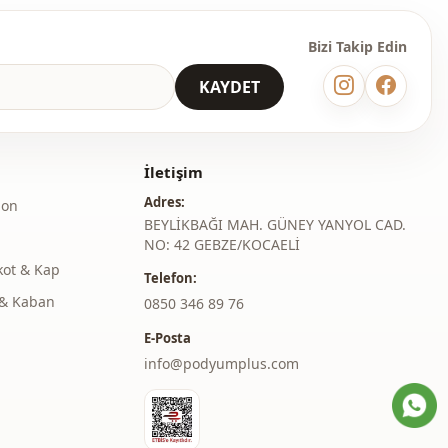
Casual
Bizi Takip Edin
̇
Dokuma
KAYDET
Orta
Regular
İletişim
Uzun kol
Adres:
lon
BEYLİKBAĞI MAH. GÜNEY YANYOL CAD.
i̇
Fermuarlı
NO: 42 GEBZE/KOCAELİ
kot & Kap
i̇
Çıt çıt kapamalı
Telefon:
& Kaban
‎0850 346 89 76
i̇
Bağcıklı
E-Posta
Çift cepli
info@podyumplus.com
Kapüşonlu
Kapüşonlu