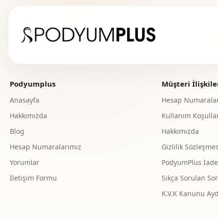
Podyumplus
Müşteri İlişkile
Anasayfa
Hesap Numaralar
Hakkımızda
Kullanım Koşullar
Blog
Hakkımızda
Hesap Numaralarımız
Gizlilik Sözleşmes
Yorumlar
PodyumPlus İade v
İletişim Formu
Sıkça Sorulan Sor
K.V.K Kanunu Ay