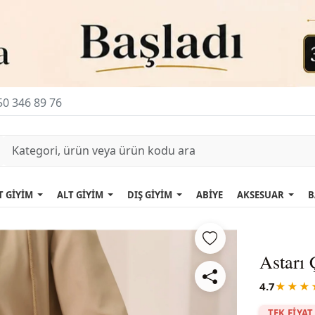
0 346 89 76
T GİYİM
ALT GİYİM
DIŞ GİYİM
ABİYE
AKSESUAR
B
Astarı 
4.7
★★★
TEK FİYAT