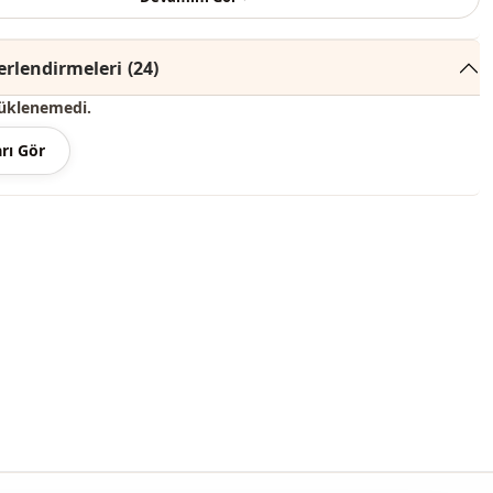
kılar dekor amaçlı kullanılmaktadır.)
rlendirmeleri
(24)
renginde konsept çekimlerinden dolayı ton farklılığı olabilir.
üklenemedi.
 derecede yıkayınız.
rı Gör
ter , %40 Pamuk , %3 Elastan
Mevsimlik
Bonding
Polyester
Trençkot
mu
Astarlı
m
Düz kesim
Midi