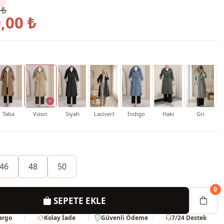
 ₺
,00 ₺
Taba
Vizon
Siyah
Lacivert
İndigo
Haki
Gri
46
48
50
0
SEPETE EKLE
Kargo
Kolay İade
Güvenli Ödeme
7/24 Destek