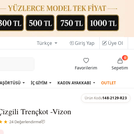
Türkçe
Giriş Yap
Üye Ol
0
Favorilerim
Sepetim
AŞÖRTÜSÜ
İÇ GİYİM
KADIN AYAKKABI
OUTLET
Ürün Kodu
148-2129-R23
Çizgili Trençkot -Vizon
★★
·
24 Değerlendirme