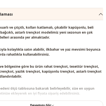
klaması
rlı ve çıtçıtlı, kolları katlamalı, çıkabilir kapüşonlu, beli
bağcıklı, astarlı trençkot modelimiz
yeni sezonun en çok
elleri
arasında yer almaktadır.
ıyla kolaylıkla satın alabilir, ilkbahar ve yaz mevsimi boyunca
da rahatlıkla kullanabilirsiniz.
 ve bölgesine göre bu ürün
rahat trençkot, tesettür trençkot,
rençkot, yazlık trençkot, kapüşonlu trençkot, astarlı trençkot
landırılabilir.
bedeni ölçü tablosuna bakarak belirleyebilir, size en uygun
inize ekleyerek en iyi fiyata sipariş edebilirsiniz.
Devamını Gör
çeriği trençkottan oluşmaktadır. (Pantolon, kazak, ayakkabı,