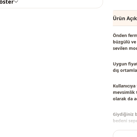
göster
Ürün Açı
Önden fermua
büzgülü ve 
sevilen mod
Uygun fiyat
dış ortamlar
Kullanıcıya
mevsimlik t
olarak da ad
Giydiğiniz 
bedeni sepet
Not: Ürün i