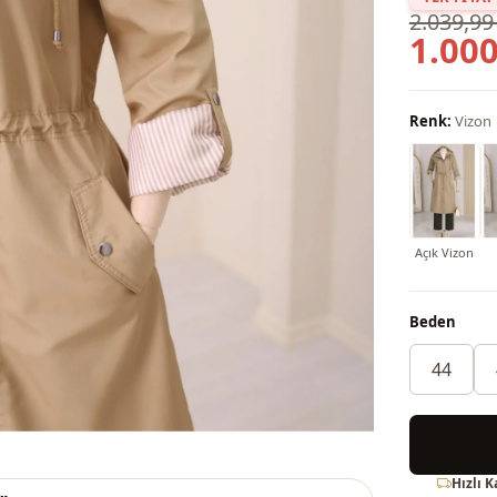
2.039,99
1.000
Renk:
Vizon
Açık Vizon
Beden
44
Hızlı 