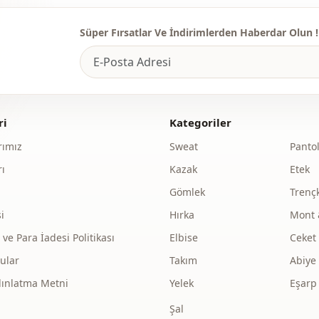
Sti̇l
Süper Fırsatlar Ve İndirimlerden Haberdar Olun !
Dokuma ti̇pi
Kalinlik
Kalip
ri
Kategoriler
Kol detay
ımız
Sweat
Panto
Kapama şekl
ı
Kazak
Etek
Gömlek
Trenç
Kapama şekl
i
Hırka
Mont 
Kapama şekl
e Para İadesi Politikası
Elbise
Ceket
Cep
ular
Takım
Abiye
Detay
dınlatma Metni
Yelek
Eşarp
Şal
Detay