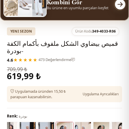
Kombini Gör
Bu ürüne en uyumlu parçaları keşfet
YENI SEZON
Ürün Kodu
349-4033-R06
قميص بيضاوي الشكل ملفوف بأكمام الكفة
-بودرة
4.6
★★★★★
·
473 Değerlendirme
709,99 ₺
619,99 ₺
Uygulamada üründen 15,50 ₺
Uygulama Ayrıcalıkları
parapuan kazanabilirsin.
بودرة
Renk: