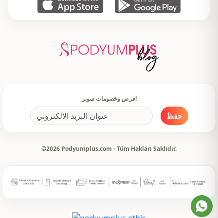
قالب عريض
القالب
واسع
القالب
كم طويل
تفاصيل الكم
أزرار
طريقة الإغلاق
يومي
الاستخدام
فرص وخصومات سوبر!
حفظ
©2026 Podyumplus.com - Tüm Hakları Saklıdır.