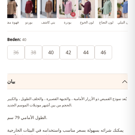
اللون النيلي
لون النعناع
لون الخوخ
بودرة
بني كاشف
بوردو
قهوة مفتوحة
Beden:
40
36
38
40
42
44
46
بيان
يُعد نموذج القميص ذو الأزرار الأمامية ، والجبهة القصيرة ، والخلف الطويل ، والكبير
الحجم من بين أشهر موديلات الموسم الجديد.
الطول الأمامي 79 سم.
يمكنك شرائه بسهولة بسعر مناسب واستخدامه في البيئات الخارجية