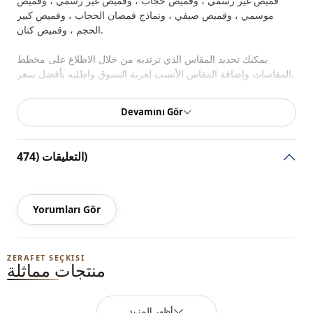
قميص غير رسمي ، وقميص حجاب ، وقميص غير رسمي ، وقميص
موسمي ، وقميص صيفي ، ونماذج قمصان الحجاب ، وقميص كبير
الحجم ، وقميص كتان.
يمكنك تحديد المقاس الذي ترتديه من خلال الاطلاع على مخطط
المقاسات وإضافة المقاس الأنسب لعربة التسوق واطلبه بأفضل سعر.
نبيع ملابس بالجملة ونماذج حجاب بالجملة للمحلات والمتاجر.
Devamını Gör
لشراء الملابس بالجملة والاطلاع على أسعار الجملة الخاصة ، يكفي أن تصبح عضوًا
في موقعنا وإرسال معلوماتك إلى خط الواتساب 0545695 05 91 للموافقة عليها.
التعليقات (474)
ملاحظة: يتكون محتوى المنتج من القميص. (تستخدم السراويل
والأحذية والحقائب والمجوهرات لأغراض الديكور.)
Yorumları Gör
ملاحظة: قد يكون هناك اختلاف في الدرجة اللونية في لون المنتج
بسبب لقطات المفهوم.
ZERAFET SEÇKISI
الغسيل: يغسل عند 30 درجة.
منتجات مماثلة
ياقة القاضي
ياقة
أظهر المزيد