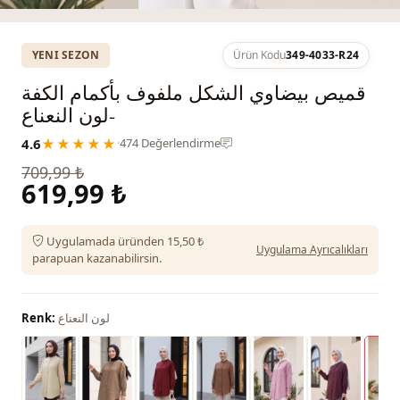
YENI SEZON
Ürün Kodu
349-4033-R24
قميص بيضاوي الشكل ملفوف بأكمام الكفة
-لون النعناع
4.6
★★★★★
·
474 Değerlendirme
709,99 ₺
619,99 ₺
Uygulamada üründen 15,50 ₺
Uygulama Ayrıcalıkları
parapuan kazanabilirsin.
لون النعناع
Renk: