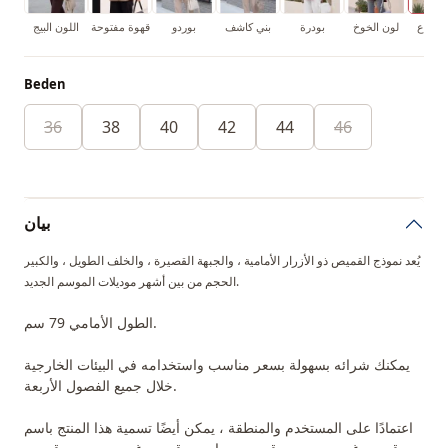
النعناع
لون الخوخ
بودرة
بني كاشف
بوردو
قهوة مفتوحة
اللون البيج
Beden
36
38
40
42
44
46
بيان
يُعد نموذج القميص ذو الأزرار الأمامية ، والجبهة القصيرة ، والخلف الطويل ، والكبير
الحجم من بين أشهر موديلات الموسم الجديد.
الطول الأمامي 79 سم.
يمكنك شرائه بسهولة بسعر مناسب واستخدامه في البيئات الخارجية
خلال جميع الفصول الأربعة.
اعتمادًا على المستخدم والمنطقة ، يمكن أيضًا تسمية هذا المنتج باسم