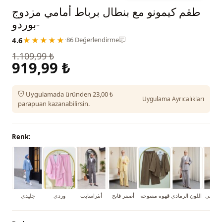
طقم كيمونو مع بنطال برباط أمامي مزدوج
-بوردو
4.6
★★★★★
·
86 Değerlendirme
1.109,99 ₺
919,99 ₺
Uygulamada üründen 23,00 ₺
Uygulama Ayrıcalıkları
parapuan kazanabilirsin.
Renk:
 النيلي
اللون الرمادي
قهوة مفتوحة
أصفر فاتح
أنثراسايت
وردي
جليدي