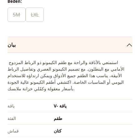
Beden:
SM
LXL
بيان
استمتعي بالأناقة والراحة مع طقم الكيمونو ذو الرباط المزدوج
الأمامي مع البنطلون. مع تصميم الكيمونو العصري وتفاصيل الرباط
الأنيقة، يناسب هذا الطقم جميع الأذواق ويمكن ارتداؤه للاستخدام
اليومي أو المناسبات الخاصة. اكتشفي أطقم الكيمونو عالية الجودة
بأسعار معقولة وكمّلي خزانة ملابسك.
V- ياقة
ياقة
طقم
الفئة
كتان
قماش