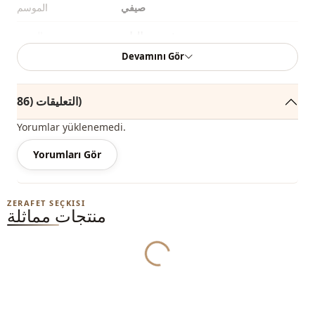
صيفي
الموسم
خصر مطاطي
الخصر
Devamını Gör
كاحل متناسق
كاحل
كم مختلف
تفاصيل الكم
التعليقات (86)
قالب عريض
القالب
Yorumlar yüklenemedi.
Yorumları Gör
ZERAFET SEÇKISI
منتجات مماثلة
Yukleniyor...