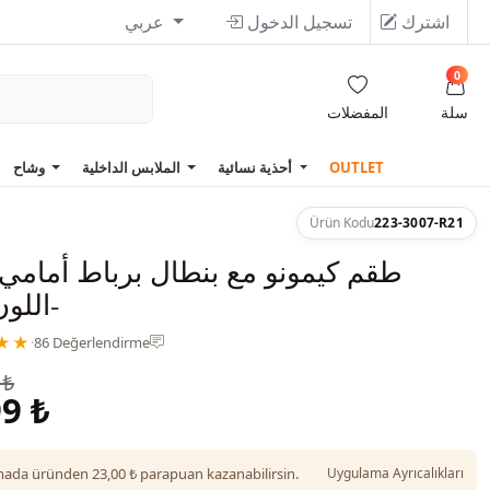
اشترك
تسجيل الدخول
عربي
0
سلة
المفضلات
OUTLET
أحذية نسائية
الملابس الداخلية
وشاح
Ürün Kodu
223-3007-R21
طقم كيمونو مع بنطال برباط أمامي
-اللون
★★
·
86 Değerlendirme
 ₺
9 ₺
da üründen 23,00 ₺ parapuan kazanabilirsin.
Uygulama Ayrıcalıkları