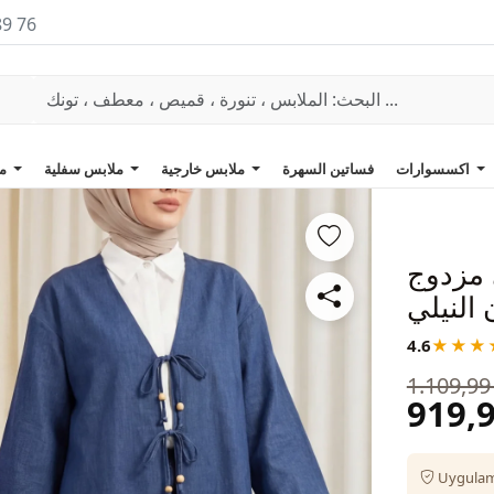
89 76
اكسسوارات
فساتين السهرة
ملابس خارجية
ملابس سفلية
ملابس علوية
 مزدوج
 النيلي
4.6
★★★
1.109,99
919,9
Uygulama