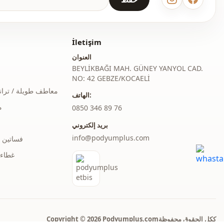
İletişim
العنوان
BEYLİKBAĞI MAH. GÜNEY YANYOL CAD.
NO: 42 GEBZE/KOCAELİ
معاطف طويلة / ترا
الهاتف:
م
‎0850 346 89 76
بريد إلكتروني
info@podyumplus.com
فساتين 
غطاء 
Copyright © 2026 Podyumplus.comككل الحقوق محفوظة