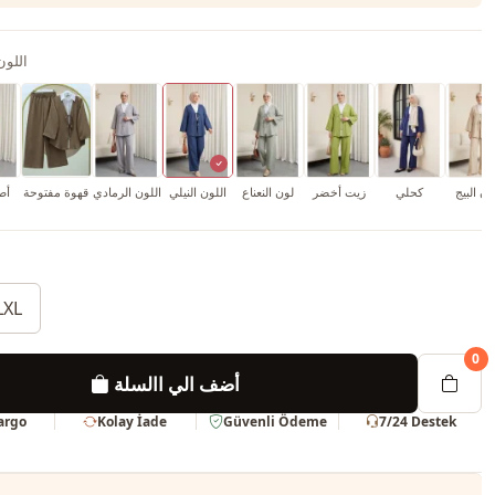
اللون
ون البيج
كحلي
زيت أخضر
لون النعناع
اللون النيلي
اللون الرمادي
قهوة مفتوحة
أص
LXL
0
أضف الي االسلة
Kargo
Kolay İade
Güvenli Ödeme
7/24 Destek