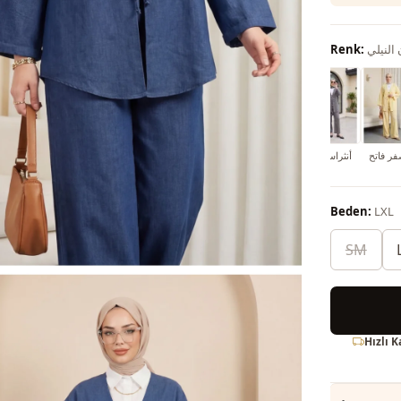
 النيلي
Renk:
فر فاتح
أنثراسايت
وردي
جليدي
Beden:
LXL
SM
Hızlı 