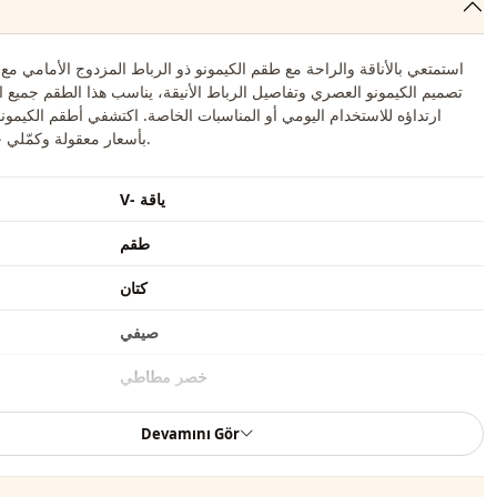
تصميم الكيمونو العصري وتفاصيل الرباط الأنيقة، يناسب هذا الطقم جميع ا
ارتداؤه للاستخدام اليومي أو المناسبات الخاصة. اكتشفي أطقم الكيمونو
بأسعار معقولة وكمّلي خزانة ملابسك.
V- ياقة
طقم
كتان
صيفي
خصر مطاطي
كاحل متناسق
Devamını Gör
كم مختلف