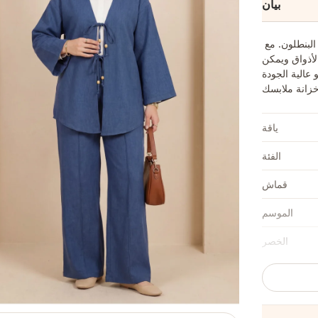
بيان
استمتعي بالأناقة والراحة مع طقم الكيمونو ذو الرباط المزدوج الأمامي مع البنطلون. مع
لأذواق ويمكن
 عالية الجودة
ياقة
الفئة
قماش
الموسم
الخصر
كاحل
تفاصيل الكم