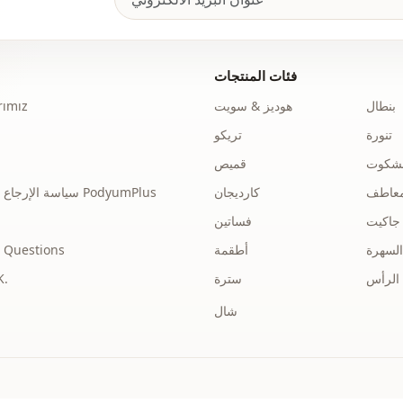
فئات المنتجات
بنطال
هوديز & سويت
ımız
تنورة
تريكو
نشكوت
قميص
عاطف
كارديجان
سياسة الإرجاع والاسترداد الخاصة بـ PodyumPlus
جاكيت
فساتين
السهرة
أطقمة
 Questions
الرأس
سترة
توضي
شال