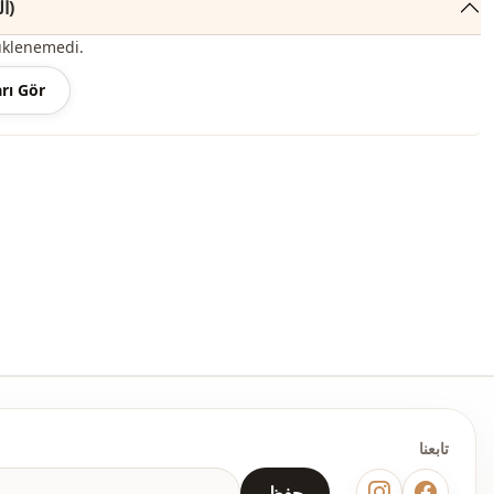
التعليقات (86)
قالب عريض
üklenemedi.
rı Gör
تابعنا
حفظ