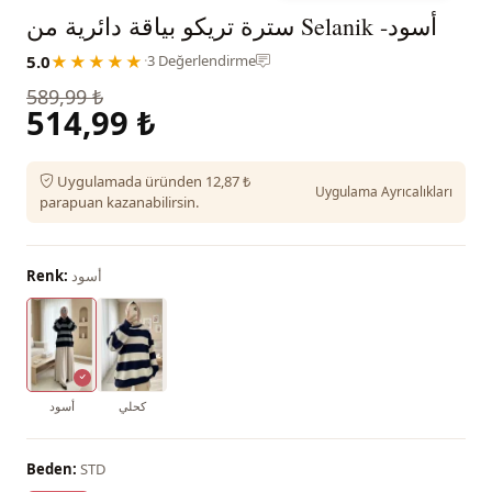
سترة تريكو بياقة دائرية من Selanik -أسود
5.0
★★★★★
·
3 Değerlendirme
589,99 ₺
514,99 ₺
Uygulamada üründen 12,87 ₺
Uygulama Ayrıcalıkları
parapuan kazanabilirsin.
أسود
Renk:
كحلي
أسود
Beden:
STD