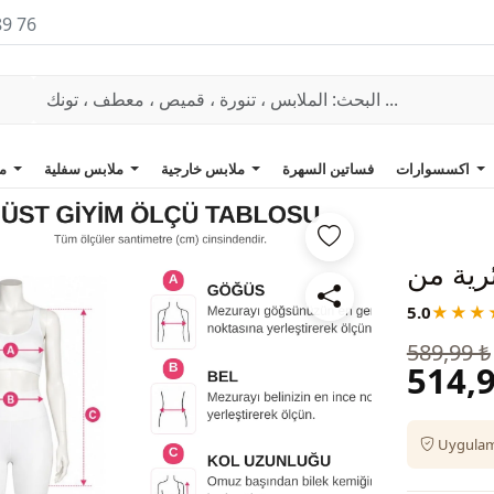
89 76
اكسسوارات
فساتين السهرة
ملابس خارجية
ملابس سفلية
ملابس علوية
5.0
★★★
589,99 ₺
514,9
Uygulama