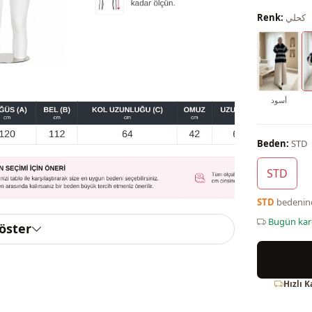
كحلي
Renk:
أسود
Beden:
STD
STD
STD
bedeni
Bugün ka
göster
Hızlı 