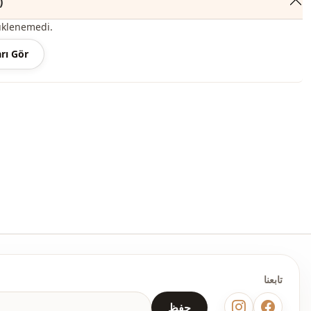
التعليقات 
üklenemedi.
rı Gör
تابعنا
حفظ