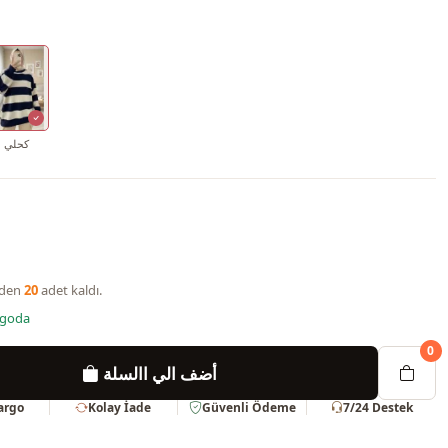
كحلي
nden
20
adet kaldı.
rgoda
0
أضف الي االسلة
Kargo
Kolay İade
Güvenli Ödeme
7/24 Destek