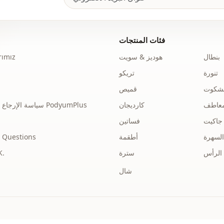
فئات المنتجات
بنطال
هوديز & سويت
ımız
تنورة
تريكو
نشكوت
قميص
عاطف
كارديجان
سياسة الإرجاع والاسترداد الخاصة بـ PodyumPlus
جاكيت
فساتين
السهرة
أطقمة
 Questions
الرأس
سترة
توضي
شال