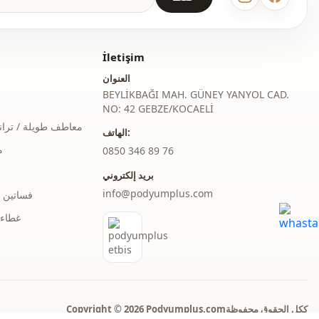
İletişim
العنوان
BEYLİKBAĞI MAH. GÜNEY YANYOL CAD.
NO: 42 GEBZE/KOCAELİ
معاطف طويلة / ترا
الهاتف:
م
‎0850 346 89 76
بريد إلكتروني
info@podyumplus.com
فساتين 
غطاء 
Copyright © 2026 Podyumplus.comككل الحقوق محفوظة