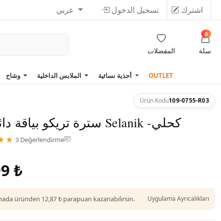
اشترك
تسجيل الدخول
عربي
0
سلة
المفضلات
OUTLET
أحذية نسائية
الملابس الداخلية
وشاح
Ürün Kodu
109-0755-R03
سترة تريكو بياقة دائرية من Selanik -كحلي
★★
·
3 Değerlendirme
9 ₺
da üründen 12,87 ₺ parapuan kazanabilirsin.
Uygulama Ayrıcalıkları