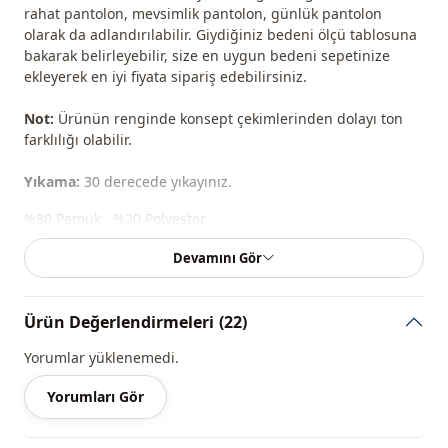
rahat pantolon, mevsimlik pantolon, günlük pantolon
olarak da adlandırılabilir. Giydiğiniz bedeni ölçü tablosuna
bakarak belirleyebilir, size en uygun bedeni sepetinize
ekleyerek en iyi fiyata sipariş edebilirsiniz.
Not:
Ürünün renginde konsept çekimlerinden dolayı ton
farklılığı olabilir.
Yıkama:
30 derecede yıkayınız.
%80 Pamuk , %20 Polyester
Devamını Gör
Mevsi̇m
Mevsimlik
Kumaş
Kot
Ürün Değerlendirmeleri
(22)
Kumaş
Denim
Yorumlar yüklenemedi.
Kategori̇
Pantolon
Yorumları Gör
Sti̇l
Spor