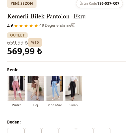
YENI SEZON
Ürün Kodu
186-037-R07
Kemerli Bilek Pantolon -Ekru
4.6
★★★★★
·
19 Değerlendirme
OUTLET
659,99 ₺
%15
569,99 ₺
Renk:
Pudra
Bej
Bebe Mavi
Siyah
Beden: