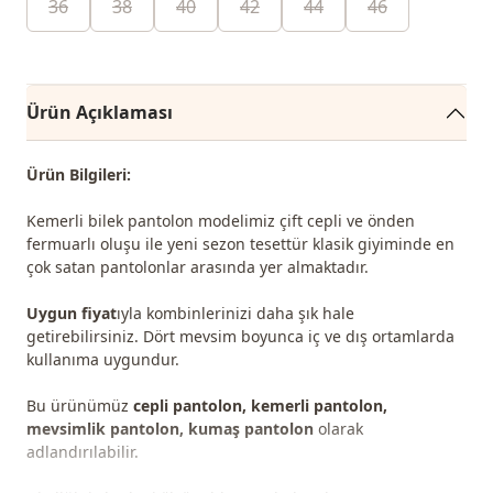
36
38
40
42
44
46
Ürün Açıklaması
Ürün Bilgileri:
Kemerli bilek pantolon modelimiz çift cepli ve önden
fermuarlı oluşu ile yeni sezon tesettür klasik giyiminde en
çok satan pantolonlar arasında yer almaktadır.
Uygun fiyat
ıyla kombinlerinizi daha şık hale
getirebilirsiniz. Dört mevsim boyunca iç ve dış ortamlarda
kullanıma uygundur.
Bu ürünümüz
cepli pantolon, kemerli pantolon,
mevsimlik pantolon, kumaş pantolon
olarak
adlandırılabilir.