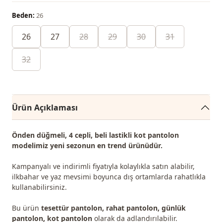
Beden:
26
26
27
28
29
30
31
32
Ürün Açıklaması
Önden düğmeli, 4 cepli, beli lastikli kot pantolon
modelimiz yeni sezonun
en trend
ürünüdür.
Kampanyalı ve indirimli fiyatıyla kolaylıkla satın alabilir,
ilkbahar ve yaz mevsimi boyunca dış ortamlarda rahatlıkla
kullanabilirsiniz.
Bu ürün
tesettür pantolon, rahat pantolon, günlük
pantolon, kot pantolon
olarak da adlandırılabilir.