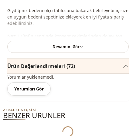
Giydiğiniz bedeni ölçü tablosuna bakarak belirleyebilir, size
en uygun bedeni sepetinize ekleyerek en iyi fiyata sipariş
edebilirsiniz.
Not:
Ürünün renginde konsept çekimlerinden dolayı ton
farklılığı olabilir.
Devamını Gör
Yıkama:
30 derecede yıkayınız.
Ürün Değerlendirmeleri
(72)
%80 Pamuk , %20 Polyester
Yorumlar yüklenemedi.
Mevsi̇m
Mevsimlik
Yorumları Gör
Kumaş
Kot
Kumaş
Denim
ZERAFET SEÇKISI
BENZER ÜRÜNLER
Kategori̇
Pantolon
Yukleniyor...
Sti̇l
Spor