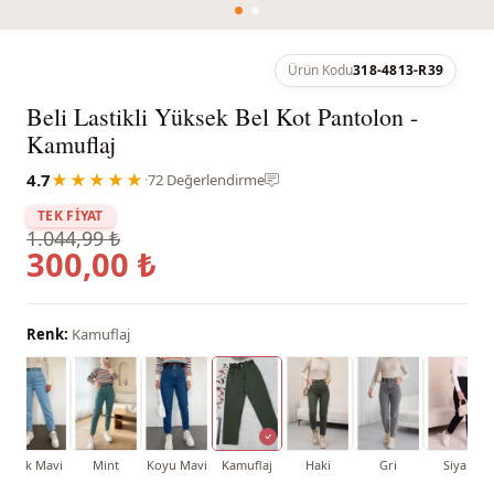
Ürün Kodu
318-4813-R39
Beli Lastikli Yüksek Bel Kot Pantolon -
Kamuflaj
4.7
★★★★★
·
72 Değerlendirme
TEK FİYAT
1.044,99 ₺
300,00 ₺
Renk:
Kamuflaj
Açık Mavi
Mint
Koyu Mavi
Kamuflaj
Haki
Gri
Siyah