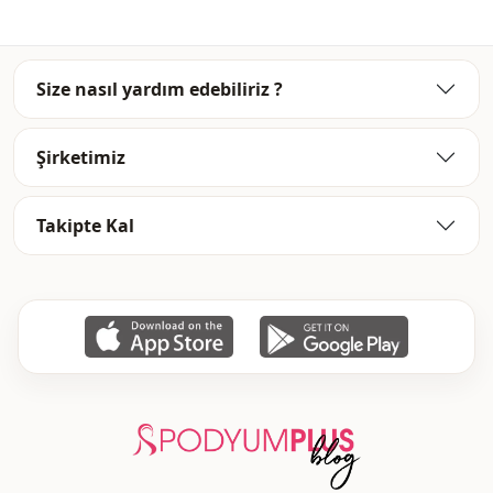
Kategori̇
Pantolon
Sti̇l
Spor
Size nasıl yardım edebiliriz ?
Dokuma ti̇pi̇
Dokuma
Şirketimiz
Kalinlik
Orta
Kalip
Dar
Takipte Kal
Paça
Dar paça
Bel
Beli lastikli
Cep
Çift cepli
Detay
Cepli
Kullanim
Rahat ev
Kullanim
Günlük