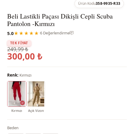
Ürün Kodu
358-9935-R33
Beli Lastikli Paçası Dikişli Cepli Scuba
Pantolon -Kırmızı
5.0
★★★★★
·
6 Değerlendirme
TEK FİYAT
249,99 ₺
300,00 ₺
Renk:
Kırmızı
Kırmızı
Açık Vizon
Beden