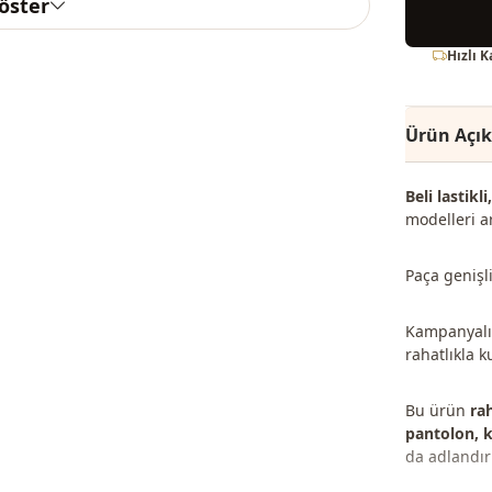
göster
Hızlı 
Ürün Açı
Beli lastik
modelleri a
Paça genişli
Kampanyalı 
rahatlıkla k
Bu ürün
ra
pantolon, k
da adlandırı