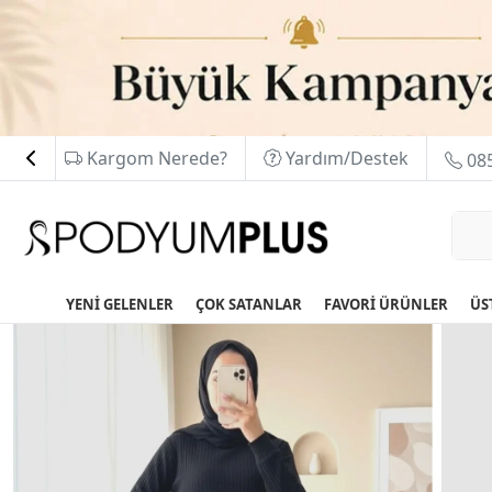
Kargom Nerede?
Yardım/Destek
085
YENİ GELENLER
ÇOK SATANLAR
FAVORİ ÜRÜNLER
ÜS