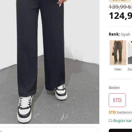
139,99 ₺
124,9
Renk:
Siyah
Haki
Zü
Beden
STD
STD
bedeni
Bugün ka