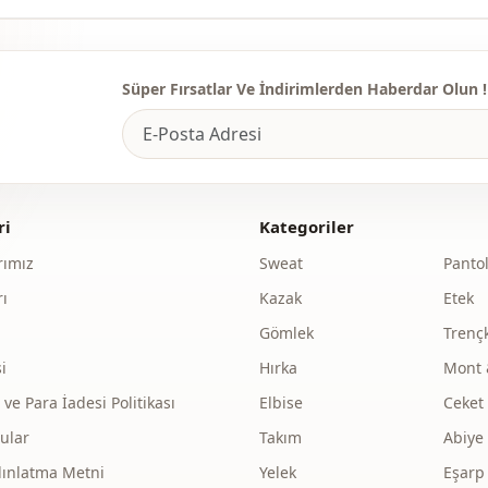
Süper Fırsatlar Ve İndirimlerden Haberdar Olun !
ri
Kategoriler
ımız
Sweat
Panto
ı
Kazak
Etek
Gömlek
Trenç
i
Hırka
Mont 
e Para İadesi Politikası
Elbise
Ceket
ular
Takım
Abiye
dınlatma Metni
Yelek
Eşarp