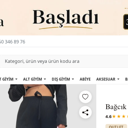
0 346 89 76
T GİYİM
ALT GİYİM
DIŞ GİYİM
ABİYE
AKSESUAR
B
Bağcık 
4.6
★★★
OUTLET