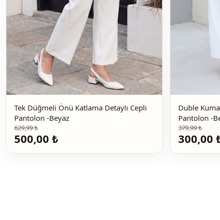
Tek Düğmeli Önü Katlama Detaylı Cepli
Duble Kumaş
Pantolon -Beyaz
Pantol
629,99 ₺
379,99 ₺
500,00 ₺
300,00 