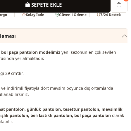
SEPETE EKLE
Kargo
Kolay İade
Güvenli Ödeme
7/24 Destek
klaması
li, bol paça pantolon modelimiz
yeni sezonun en çok sevilen
rasında yer almaktadır.
ği 29 cm'dir.
ve indirimli fiyatıyla dört mevsim boyunca dış ortamlarda
ullanabilirsiniz.
hat pantolon, günlük pantolon, tesettür pantolon, mevsimlik
ışlık pantolon, beli lastikli pantolon, bol paça pantolon
olarak
labilir.