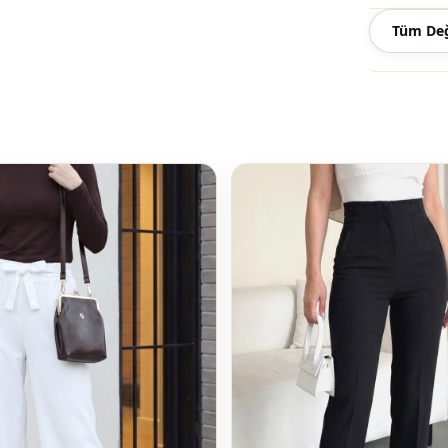
Kategori̇
Tüm Değ
Sti̇l
Dokuma ti̇pi
Kalinlik
Kalip
Kapama şekl
Paça
Bel
Kullanim
Kullanim