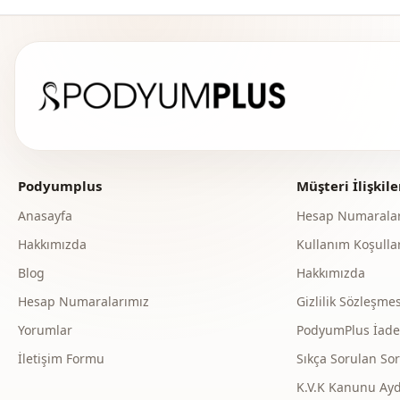
Podyumplus
Müşteri İlişkile
Anasayfa
Hesap Numaralar
Hakkımızda
Kullanım Koşullar
Blog
Hakkımızda
Hesap Numaralarımız
Gizlilik Sözleşmes
Yorumlar
PodyumPlus İade v
İletişim Formu
Sıkça Sorulan Sor
K.V.K Kanunu Ay