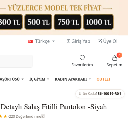
Türkçe
Giriş Yap
Üye Ol
0
Favorilerim
Sepetim
AŞÖRTÜSÜ
İÇ GİYİM
KADIN AYAKKABI
OUTLET
Ürün Kodu
136-10019-R01
Detaylı Salaş Fitilli Pantolon -Siyah
★★
·
220 Değerlendirme