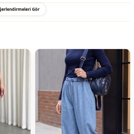
Pantolon
erlendirmeleri Gör
Spor
̇
Dokuma
İnce
Regular
i̇
Bağcıklı
Bol paça
Beli lastikli
Günlük
Seyahat