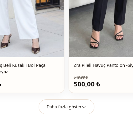
 Beli Kuşaklı Bol Paça
Zra Pileli Havuç Pantolon -Si
on -Beyaz
549,99 ₺
₺
500,00 ₺
Daha fazla göster