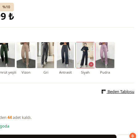
%10
9 ₺
mrüt yeşili
Vizon
Gri
Antrasit
Siyah
Pudra
Beden Tablosu
nden
44
adet kaldı.
rgoda
0