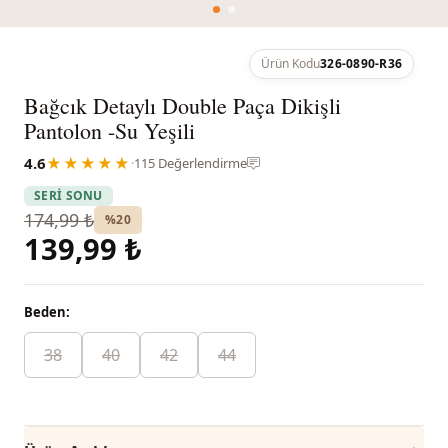
Ürün Kodu
326-0890-R36
Bağcık Detaylı Double Paça Dikişli
Pantolon -Su Yeşili
4.6
★★★★★
·
115 Değerlendirme
SERİ SONU
174,99 ₺
%20
139,99 ₺
Beden:
38
40
42
44