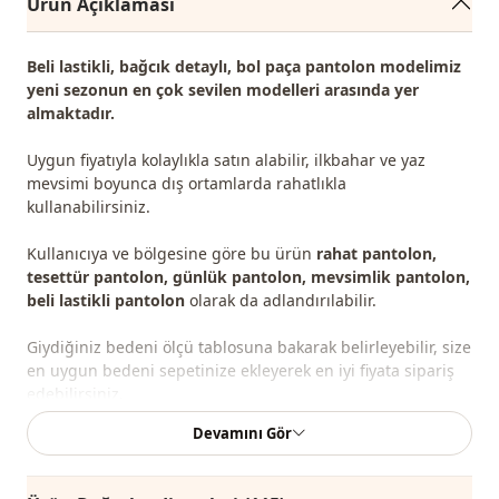
Ürün Açıklaması
Beli lastikli, bağcık detaylı, bol paça pantolon modelimiz
yeni sezonun en çok sevilen modelleri
arasında yer
almaktadır.
Uygun fiyatıyla kolaylıkla satın alabilir, ilkbahar ve yaz
mevsimi boyunca dış ortamlarda rahatlıkla
kullanabilirsiniz.
Kullanıcıya ve bölgesine göre bu ürün
rahat pantolon,
tesettür pantolon, günlük pantolon, mevsimlik pantolon,
beli lastikli pantolon
olarak da adlandırılabilir.
Giydiğiniz bedeni ölçü tablosuna bakarak belirleyebilir, size
en uygun bedeni sepetinize ekleyerek en iyi fiyata sipariş
edebilirsiniz.
Devamını Gör
Not: Ürün içeriği pantolondan oluşmaktadır. (Ayakkabı,
çanta ve takılar dekor amaçlı kullanılmaktadır.)