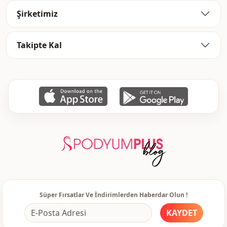
Şirketimiz
Kalip
Oversize
Kapama şekli̇
Bağcıklı
Takipte Kal
Paça
Duble paça
Paça
Bilek boy
Bel
Beli lastikli
Kullanim
Günlük
Kullanim
Rahat ev
Kullanim
Seyahat
Süper Fırsatlar Ve İndirimlerden Haberdar Olun !
KAYDET