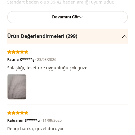
Standart beden olup 36-42 beden aralığı uyumludur.
Devamını Gör
Not: Ürün içeriği tunikten oluşmaktadır. (Gömlek,
pantolon, ayakkabı, çanta ve takılar dekor amaçlı
kullanılmaktadır.)
Ürün Değerlendirmeleri
(299)
Not:
Ürünün renginde konsept çekimlerinden dolayı ton
farklılığı olabilir.
Fatma K*****ş
· 23/03/2026
Yıkama:
30 derecede yıkayınız.
Salaşlığı, tesettüre uygunluğu çok güzel
%100 Akrilik
Yaka
Yarım boğazlı
Kategori̇
Triko
Kumaş
Örme triko
Rabianur S*****u
· 11/09/2025
Mevsi̇m
Rengi harika, güzel duruyor
Kışlık