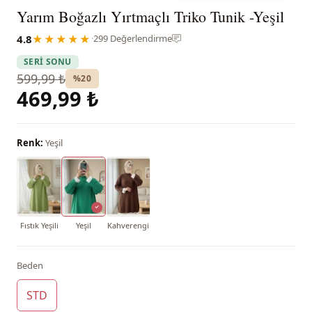
Yarım Boğazlı Yırtmaçlı Triko Tunik -Yeşil
4.8
★★★★★
·
299 Değerlendirme
SERİ SONU
599,99 ₺
%20
469,99 ₺
Renk:
Yeşil
Fıstık Yeşili
Yeşil
Kahverengi
Beden
STD