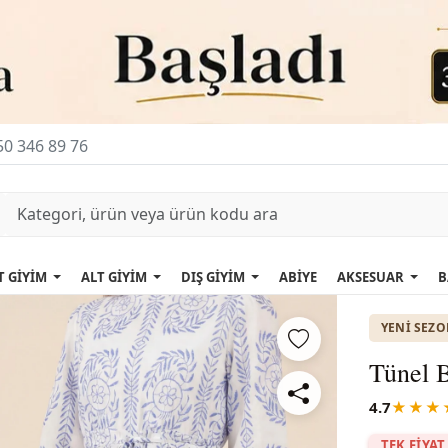
0 346 89 76
T GİYİM
ALT GİYİM
DIŞ GİYİM
ABİYE
AKSESUAR
B
YENI SEZ
Tünel B
4.7
★★★
TEK FİYAT