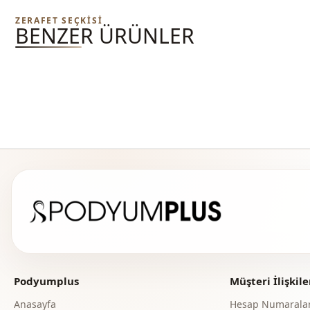
ZERAFET SEÇKISI
BENZER ÜRÜNLER
Podyumplus
Müşteri İlişkile
Anasayfa
Hesap Numaralar