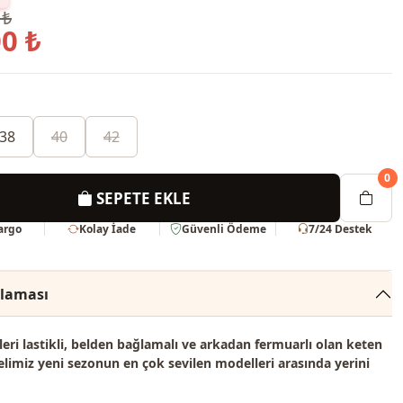
 ₺
0 ₺
38
40
42
0
SEPETE EKLE
Kargo
Kolay İade
Güvenli Ödeme
7/24 Destek
klaması
eri lastikli, belden bağlamalı ve arkadan fermuarlı olan keten
limiz yeni sezonun en çok sevilen modelleri arasında yerini