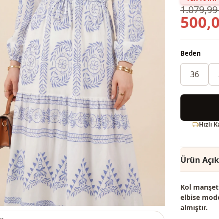
1.079,99
500,0
Beden
36
Hızlı 
Ürün Açı
Kol manşetl
elbise mode
almıştır.