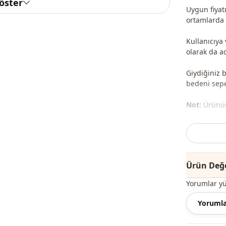
göster
Uygun fiyatı
ortamlarda r
Kullanıcıya 
olarak da ad
Giydiğiniz 
bedeni sepet
Not:
Ürünün 
Yıkama:
30
%95 Pamuk 
Ürün Değe
Yaka
Yorumlar y
Mevsi̇m
Yorumla
Kumaş