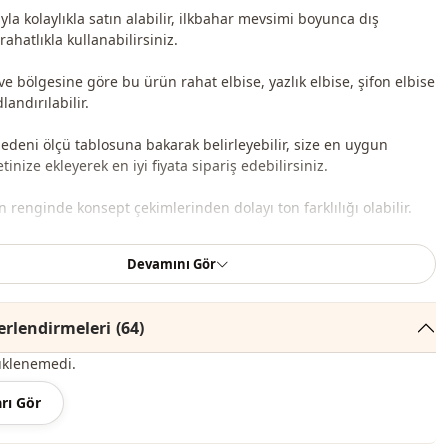
yla kolaylıkla satın alabilir, ilkbahar mevsimi boyunca dış
ahatlıkla kullanabilirsiniz.
ve bölgesine göre bu ürün rahat elbise, yazlık elbise, şifon elbise
landırılabilir.
bedeni ölçü tablosuna bakarak belirleyebilir, size en uygun
inize ekleyerek en iyi fiyata sipariş edebilirsiniz.
renginde konsept çekimlerinden dolayı ton farklılığı olabilir.
 derecede yıkayınız.
Devamını Gör
, %5 Likra
rlendirmeleri
(64)
Bisiklet yaka
üklenemedi.
Yazlık
rı Gör
Keten