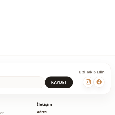
Elbise
m
Dökümlü
Maxi
Casual
̇
Dokuma
İnce
Regular
Bizi Takip Edin
Standart
KAYDET
i̇
Fermuarlı
Bilek boy
İletişim
Beli kuşaklı
Adres:
lon
Baskılı