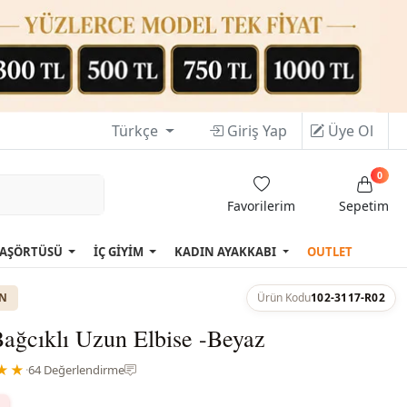
Türkçe
Giriş Yap
Üye Ol
0
Favorilerim
Sepetim
AŞÖRTÜSÜ
İÇ GİYİM
KADIN AYAKKABI
OUTLET
ON
Ürün Kodu
102-3117-R02
ağcıklı Uzun Elbise -Beyaz
★★
·
64 Değerlendirme