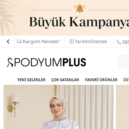
Kargom Nerede?
Yardım/Destek
085
YENİ GELENLER
ÇOK SATANLAR
FAVORİ ÜRÜNLER
ÜS