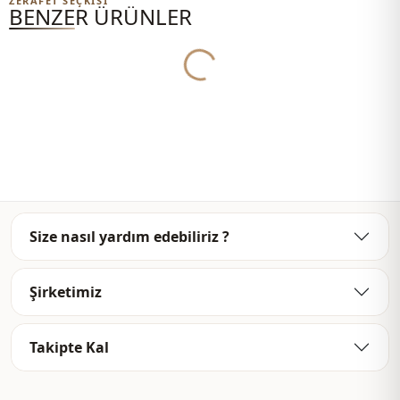
Yukleniyor...
ZERAFET SEÇKISI
BENZER ÜRÜNLER
Detay
Fermuarlı
Detay
Astarlı
Kullanim
Günlük
Kullanim
Ofis
Size nasıl yardım edebiliriz ?
Şirketimiz
Takipte Kal