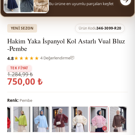
Bu ürüne en uyumlu parçaları keşfet
YENI SEZON
Ürün Kodu
346-3099-R20
Hakim Yaka İspanyol Kol Astarlı Vual Bluz
-Pembe
4.8
★★★★★
·
4 Değerlendirme
TEK FİYAT
1.284,99 ₺
750,00 ₺
Renk:
Pembe