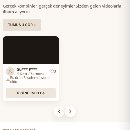
Gerçek kombinler, gerçek deneyimler.
Sizden gelen videolarla
Kategori̇
Bluz
ilham alıyoruz.
Astar durumu
Astarlı
TÜMÜNÜ GÖR
→
Si̇luet / form
Dökümlü
Uzunluk
Kalça hizası
Sti̇l
Casual
Dokuma ti̇pi̇
Dokuma
Gü*** P***
3
İzmir / Bornova
Bu ürün 3 kadının favorisi
Kalinlik
Orta
oldu
Kalip
Oversize
ÜRÜNÜ İNCELE
→
Kalip
Salaş
Kol detay
İspanyol kol
Kapama şekli̇
Fermuarlı