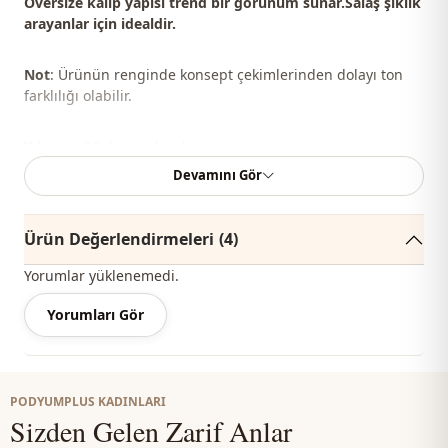
Oversize kalıp yapısı trend bir görünüm sunar.Salaş şıklık
arayanlar için idealdir.
Not
: Ürünün renginde konsept çekimlerinden dolayı ton
farklılığı olabilir.
Yıkama
: 30 derecede yıkayınız.
Devamını Gör
Şal, çanta, ayakkabı ve takılar kombin yapmak için
kullanılmıştır.
Ürün Değerlendirmeleri
(4)
Yorumlar yüklenemedi.
%100 Pamuk
Yorumları Gör
Yaka
Hakim yaka
Mevsi̇m
Yazlık
PODYUMPLUS KADINLARI
Mevsi̇m
Mevsimlik
Sizden Gelen Zarif Anlar
Kumaş
Vual