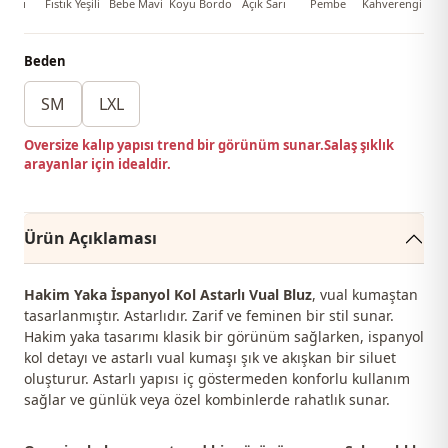
ırmızı
Fıstık Yeşili
Bebe Mavi
Koyu Bordo
Açık Sarı
Pembe
Kahverengi
Beden
SM
LXL
Oversize kalıp yapısı trend bir görünüm sunar.Salaş şıklık
arayanlar için idealdir.
Ürün Açıklaması
Hakim Yaka İspanyol Kol Astarlı Vual Bluz
, vual kumaştan
tasarlanmıştır. Astarlıdır. Zarif ve feminen bir stil sunar.
Hakim yaka tasarımı klasik bir görünüm sağlarken, ispanyol
kol detayı ve astarlı vual kumaşı şık ve akışkan bir siluet
oluşturur. Astarlı yapısı iç göstermeden konforlu kullanım
sağlar ve günlük veya özel kombinlerde rahatlık sunar.