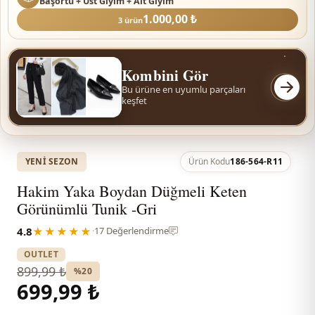
Başörtü + Üst Giyim + Alt Giyim
1.000,00 ₺
3 ürün
Kombini Gör
Bu ürüne en uyumlu parçaları
keşfet
YENI SEZON
Ürün Kodu
186-564-R11
Hakim Yaka Boydan Düğmeli Keten
Görünümlü Tunik -Gri
4.8
★★★★★
·
17 Değerlendirme
OUTLET
899,99 ₺
%20
699,99 ₺