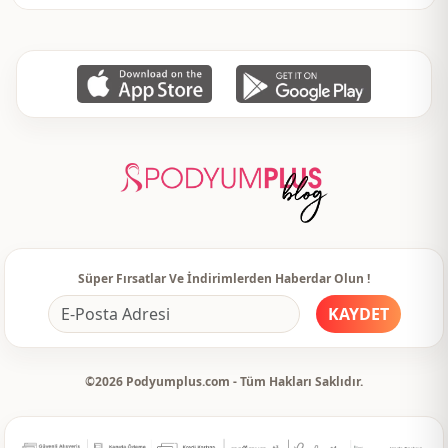
Kol detay
Uzun kol
Kapama şekli̇
Düğmeli
Detay
Düğmeli
Kullanim
Günlük
Kullanim
Seyahat
Süper Fırsatlar Ve İndirimlerden Haberdar Olun !
KAYDET
©2026 Podyumplus.com - Tüm Hakları Saklıdır.