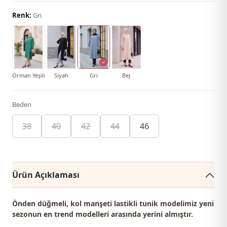
Renk:
Gri
Orman Yeşili
Siyah
Gri
Bej
Beden
38
40
42
44
46
Ürün Açıklaması
Önden düğmeli, kol manşeti lastikli tunik modelimiz yeni
sezonun en trend modelleri arasında yerini almıştır.