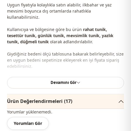
Uygun fiyatıyla kolaylıkla satın alabilir, ilkbahar ve yaz
mevsimi boyunca dış ortamlarda rahatlıkla
kullanabilirsiniz.
Kullanıcıya ve bölgesine göre bu ürün
rahat tunik,
tesettür tunik, günlük tunik, mevsimlik tunik, yazlık
tunik, düğmeli tunik
olarak adlandırılabilir.
Giydiğiniz bedeni ölçü tablosuna bakarak belirleyebilir, size
en uygun bedeni sepetinize ekleyerek en iyi fiyata sipariş
edebilirsiniz.
Not:
Ürünün renginde konsept çekimlerinden dolayı ton
Devamını Gör
farklılığı olabilir.
Yıkama:
30 derecede yıkayınız.
Ürün Değerlendirmeleri
(17)
Yorumlar yüklenemedi.
Yaka
Hakim yaka
Yorumları Gör
Mevsi̇m
Mevsimlik