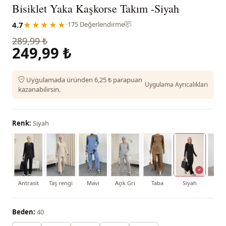
Bisiklet Yaka Kaşkorse Takım -Siyah
4.7
★★★★★
·
175 Değerlendirme
289,99 ₺
249,99 ₺
Uygulamada üründen 6,25 ₺ parapuan
Uygulama Ayrıcalıkları
kazanabilirsin.
Renk:
Siyah
Antrasit
Taş rengi
Mavi
Açık Gri
Taba
Siyah
Hak
Beden:
40