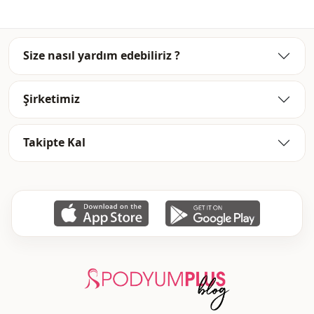
Mevsi̇m
Mevsimlik
Kumaş
Kaşkorse
Size nasıl yardım edebiliriz ?
Kumaş
Viskon
Kumaş
Polyester
Şirketimiz
Kategori̇
Takım
Takipte Kal
Si̇luet / form
Düz kesim
Uzunluk
Kalça hizası
Sti̇l
Spor
Dokuma ti̇pi̇
Dokuma
Kalinlik
Orta
Kalip
Dar