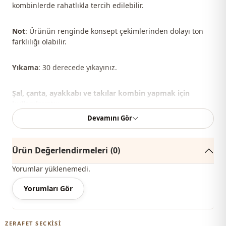
kombinlerde rahatlıkla tercih edilebilir.
Not
: Ürünün renginde konsept çekimlerinden dolayı ton
farklılığı olabilir.
Yıkama
: 30 derecede yıkayınız.
Şal, çanta, ayakkabı ve takılar kombin yapmak için
kullanılmıştır.
Devamını Gör
%100 Pamuk
Yaka
Bisiklet yaka
Ürün Değerlendirmeleri
(0)
Mevsi̇m
Yazlık
Yorumlar yüklenemedi.
Kumaş
Penye
Yorumları Gör
Kategori̇
Tunik
ZERAFET SEÇKISI