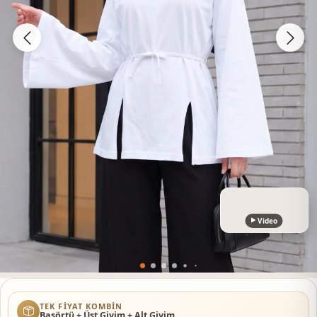
Video
TEK FIYAT KOMBIN
Başörtü + Üst Giyim + Alt Giyim