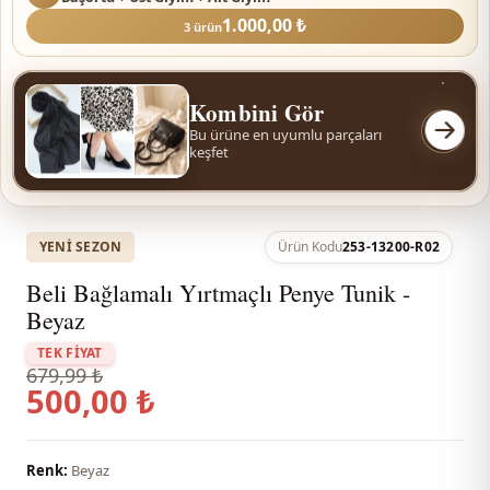
1.000,00 ₺
3 ürün
Kombini Gör
Bu ürüne en uyumlu parçaları
keşfet
YENI SEZON
Ürün Kodu
253-13200-R02
Beli Bağlamalı Yırtmaçlı Penye Tunik -
Beyaz
TEK FİYAT
679,99 ₺
500,00 ₺
Renk:
Beyaz