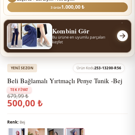
1.000,00 ₺
3 ürün
Kombini Gör
Bu ürüne en uyumlu parçaları
keşfet
YENI SEZON
Ürün Kodu
253-13200-R56
Beli Bağlamalı Yırtmaçlı Penye Tunik -Bej
TEK FİYAT
679,99 ₺
500,00 ₺
Renk:
Bej