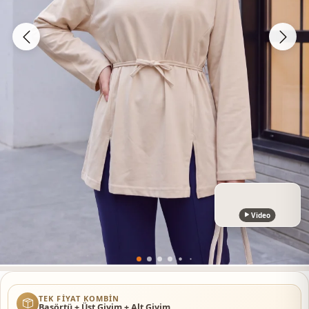
Video
TEK FIYAT KOMBIN
Başörtü + Üst Giyim + Alt Giyim