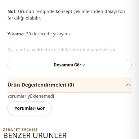
Not
: Ürünün renginde konsept çekimlerinden dolayı ton
farklılığı olabilir.
Yıkama
: 30 derecede yıkayınız.
Şal, çanta, ayakkabı ve takılar kombin yapmak için
kullanılmıştır.
Devamını Gör
%100 Pamuk
Yaka
Bisiklet yaka
Ürün Değerlendirmeleri
(0)
Mevsi̇m
Yazlık
Yorumlar yüklenemedi.
Kumaş
Penye
Yorumları Gör
Kategori̇
Tunik
ZERAFET SEÇKISI
Si̇luet / form
Düz kesim
BENZER ÜRÜNLER