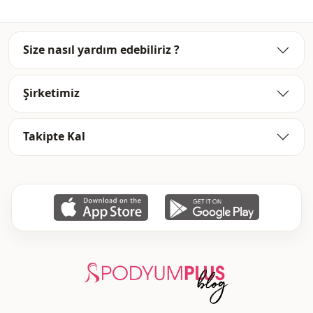
Ayrinti
Nakışlı
Desen
Çiçekli
Size nasıl yardım edebiliriz ?
Kalip
Oversize
Şirketimiz
Takipte Kal