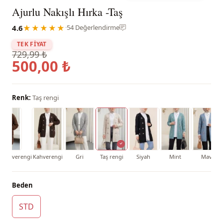
Ajurlu Nakışlı Hırka -Taş
4.6
★★★★★
·
54 Değerlendirme
TEK FİYAT
729,99 ₺
500,00 ₺
Renk:
Taş rengi
k Kahverengi
Kahverengi
Gri
Taş rengi
Siyah
Mint
Mavi
Beden
STD