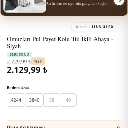
Bu ürüne en uyumlu parçaları keşfet
Ürün Kodu
118-3131-R01
Omuzları Pul Payet Kolu Tül İkili Abaya -
Siyah
SERİ SONU
2.729,99 ₺
%20
2.129,99 ₺
Beden:
4244
4244
3840
38
40
Ürün Açıklaması