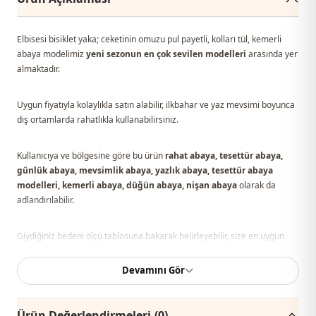
Elbisesi bisiklet yaka; ceketinin omuzu pul payetli, kolları tül, kemerli
abaya modelimiz
yeni sezonun en çok sevilen modelleri
arasında yer
almaktadır.
Uygun fiyatıyla kolaylıkla satın alabilir, ilkbahar ve yaz mevsimi boyunca
dış ortamlarda rahatlıkla kullanabilirsiniz.
Kullanıcıya ve bölgesine göre bu ürün
rahat abaya, tesettür abaya,
günlük abaya, mevsimlik abaya, yazlık abaya, tesettür abaya
modelleri, kemerli abaya, düğün abaya, nişan abaya
olarak da
adlandırılabilir.
Giydiğiniz bedeni ölçü tablosuna bakarak belirleyebilir, size en uygun
bedeni sepetinize ekleyerek en iyi fiyata sipariş edebilirsiniz.
Devamını Gör
Not: Ürün içeriği elbise ve ceketten oluşmaktadır. (Ayakkabı, çanta
ve takılar dekor amaçlı kullanılmaktadır.)
Ürün Değerlendirmeleri
(0)