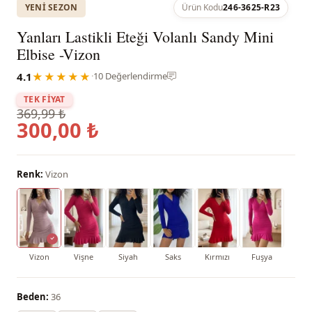
YENI SEZON
Ürün Kodu
246-3625-R23
Yanları Lastikli Eteği Volanlı Sandy Mini
Elbise -Vizon
4.1
★★★★★
·
10 Değerlendirme
TEK FİYAT
369,99 ₺
300,00 ₺
Renk:
Vizon
Vizon
Vişne
Siyah
Saks
Kırmızı
Fuşya
Beden:
36