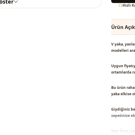
göster
Hızlı 
Ürün Açı
V yaka, yanla
modelleri
ara
Uygun fiyatıy
ortamlarda ra
Bu ürün
rahat
yaka elbise
ol
Giydiğiniz be
sepetinize ekl
Not: Ürün içe