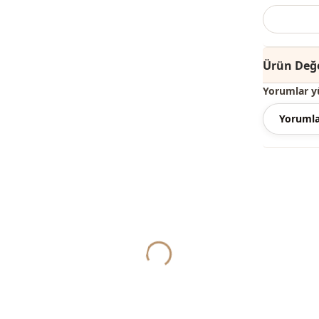
kullanılmakta
Not:
Ürünün re
Ürün Değe
Yıkama:
30 de
Yorumlar y
%85 Polyes
Yorumla
Yaka
Kategori̇
Kumaş
Mevsi̇m
Ayrinti
Yukleniyor...