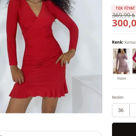
TEK FİYAT
369,99 ₺
300,0
Renk:
Kırmız
Vizon
Beden
36