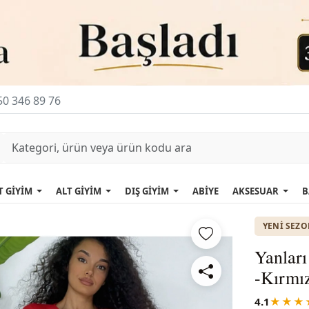
0 346 89 76
T GİYİM
ALT GİYİM
DIŞ GİYİM
ABİYE
AKSESUAR
B
YENI SEZ
Yanları
-Kırmı
4.1
★★★