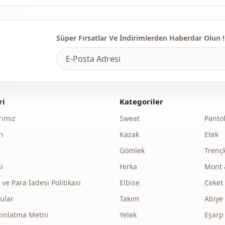
Süper Fırsatlar Ve İndirimlerden Haberdar Olun !
ri
Kategoriler
ımız
Sweat
Panto
ı
Kazak
Etek
Gömlek
Trenç
i
Hırka
Mont 
e Para İadesi Politikası
Elbise
Ceket
ular
Takım
Abiye
dınlatma Metni
Yelek
Eşarp