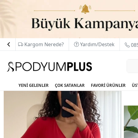
Kargom Nerede?
Yardım/Destek
085
YENİ GELENLER
ÇOK SATANLAR
FAVORİ ÜRÜNLER
ÜS