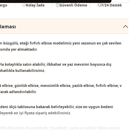
Kargo
Kolay İade
Güvenli Ödeme
7/24 Destek
klaması
rı büzgülü, eteği fırfırlı elbise modelimiz
yeni sezonun en çok sevilen
sında yer almaktadır.
la kolaylıkla satın alabilir, ilkbahar ve yaz mevsimi boyunca dış
hatlıkla kullanabilirsiniz.
 elbise, günlük elbise, mevsimlik elbise, yazlık elbise, fırfırlı elbise, v
arak adlandırılabilir.
deni ölçü tablosuna bakarak belirleyebilir, size en uygun bedeni
eyerek en iyi fiyata sipariş edebilirsiniz.
riği elbiseden oluşmaktadır. (Ayakkabı, çanta ve takılar dekor amaçlı