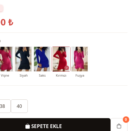
0 ₺
ı
Vişne
Siyah
Saks
Kırmızı
Fuşya
38
40
0
SEPETE EKLE