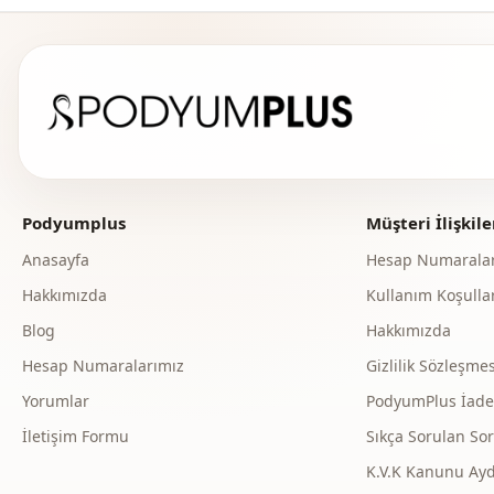
Podyumplus
Müşteri İlişkile
Anasayfa
Hesap Numaralar
Hakkımızda
Kullanım Koşullar
Blog
Hakkımızda
Hesap Numaralarımız
Gizlilik Sözleşmes
Yorumlar
PodyumPlus İade v
İletişim Formu
Sıkça Sorulan Sor
K.V.K Kanunu Ay