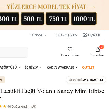
Türkçe
Giriş Yap
Üye Ol
0
Favorilerim
Sepetim
AŞÖRTÜSÜ
İÇ GİYİM
KADIN AYAKKABI
OUTLET
ON
Ürün Kodu
246-3625-R33
 Lastikli Eteği Volanlı Sandy Mini Elbise
zı
★★
·
10 Değerlendirme