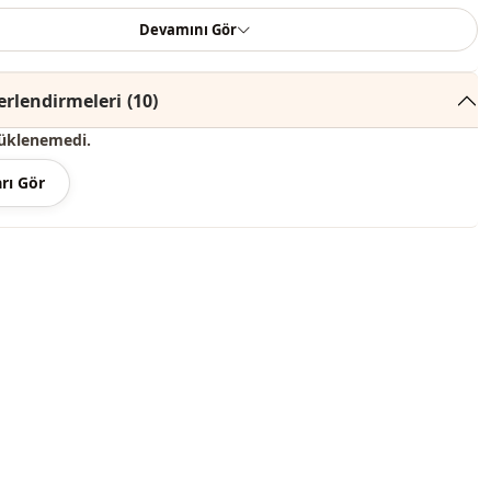
dır.)
Devamını Gör
nginde konsept çekimlerinden dolayı ton farklılığı olabilir.
rlendirmeleri
(10)
recede yıkayınız.
üklenemedi.
ter , %15 Pamuk
rı Gör
V yaka
Elbise
Sandy
Yazlık
Fırfırlı