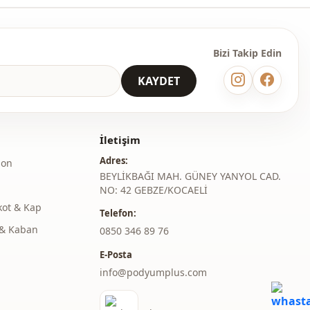
Bizi Takip Edin
KAYDET
İletişim
Adres:
lon
BEYLİKBAĞI MAH. GÜNEY YANYOL CAD.
NO: 42 GEBZE/KOCAELİ
kot & Kap
Telefon:
& Kaban
‎0850 346 89 76
E-Posta
info@podyumplus.com