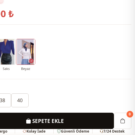
0 ₺
Saks
Beyaz
38
40
0
SEPETE EKLE
Kargo
Kolay İade
Güvenli Ödeme
7/24 Destek