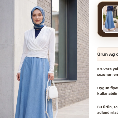
Ürün Açı
Kruvaze yak
sezonun en 
Uygun fiyat
kullanabilir
Bu ürün, ra
adlandırılabi