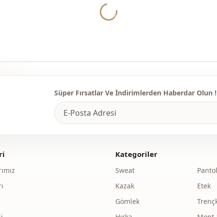
Ayrinti
Yukleniyor...
Süper Fırsatlar Ve İndirimlerden Haberdar Olun !
ri
Kategoriler
ımız
Sweat
Panto
ı
Kazak
Etek
Gömlek
Trenç
i
Hırka
Mont 