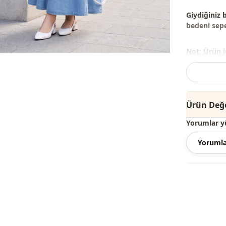
Giydiğiniz 
bedeni sepet
Not: Ürün i
amaçlı kull
Not:
Ürünün 
Ürün Değe
Yıkama:
30 
Yorumlar y
%85 Polyes
Yorumla
Yaka
Kategori̇
Kumaş
Mevsi̇m