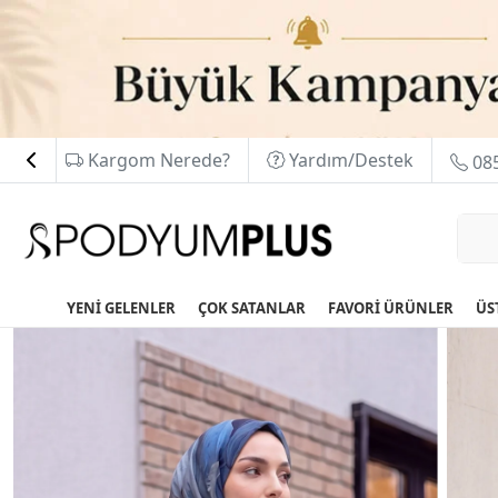
Kargom Nerede?
Yardım/Destek
085
YENİ GELENLER
ÇOK SATANLAR
FAVORİ ÜRÜNLER
ÜS