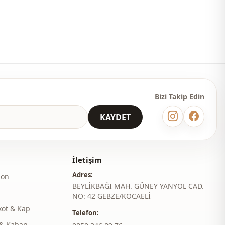
Drapeli
Bizi Takip Edin
KAYDET
İletişim
Adres:
lon
BEYLİKBAĞI MAH. GÜNEY YANYOL CAD.
NO: 42 GEBZE/KOCAELİ
kot & Kap
Telefon:
& Kaban