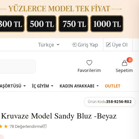
Türkçe
Giriş Yap
Üye Ol
0
Favorilerim
Sepetim
AŞÖRTÜSÜ
İÇ GİYİM
KADIN AYAKKABI
OUTLET
Ürün Kodu
358-9256-R02
ı Kruvaze Model Sandy Bluz -Beyaz
★★
·
78 Değerlendirme