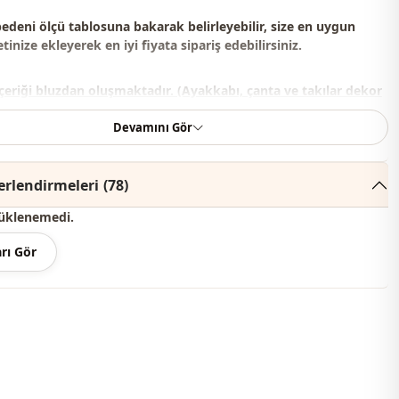
bedeni ölçü tablosuna bakarak belirleyebilir, size en uygun
inize ekleyerek en iyi fiyata sipariş edebilirsiniz.
çeriği bluzdan oluşmaktadır. (Ayakkabı, çanta ve takılar dekor
anılmaktadır.)
Devamını Gör
renginde konsept çekimlerinden dolayı ton farklılığı olabilir.
rlendirmeleri
(78)
derecede yıkayınız.
üklenemedi.
ter , %15 Pamuk
rı Gör
V yaka
Bluz
Sandy
Mevsimlik