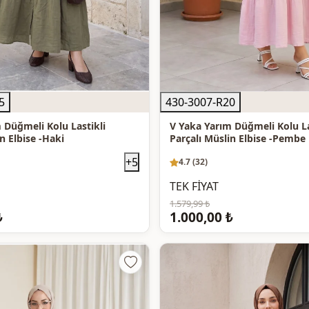
5
430-3007-R20
 Düğmeli Kolu Lastikli
V Yaka Yarım Düğmeli Kolu La
n Elbise -Haki
Parçalı Müslin Elbise -Pembe
+5
4.7 (32)
TEK FİYAT
1.579,99 ₺
₺
1.000,00 ₺