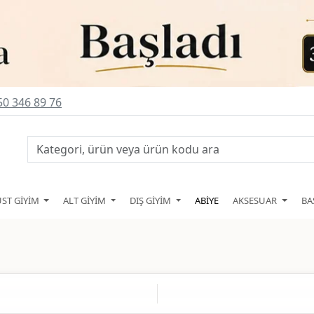
0 346 89 76
ÜST GİYİM
ALT GİYİM
DIŞ GİYİM
ABİYE
AKSESUAR
BA