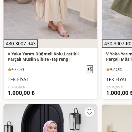
430-3007-R43
430-3007-R0
V Yaka Yarım Düğmeli Kolu Lastikli
V Yaka Yarım
Parçalı Müslin Elbise -Taş rengi
Parçalı Müsli
+5
4.7 (32)
4.7 (32)
TEK FİYAT
TEK FİYAT
1.579,99 ₺
1.579,99 ₺
1.000,00 ₺
1.000,00 