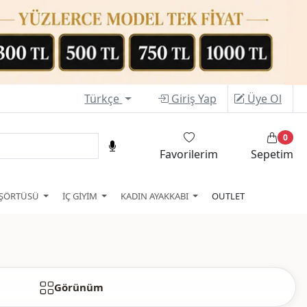
Türkçe
Giriş Yap
Üye Ol
0
Favorilerim
Sepetim
ŞÖRTÜSÜ
İÇ GİYİM
KADIN AYAKKABI
OUTLET
Görünüm