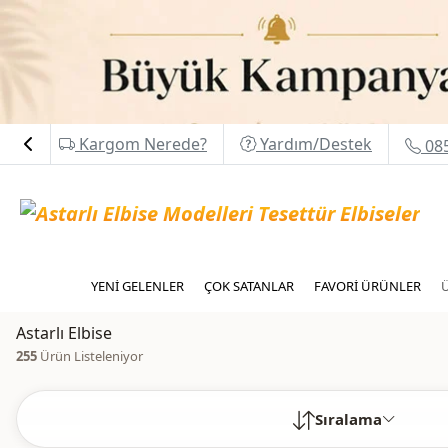
Kargom Nerede?
Yardım/Destek
085
YENİ GELENLER
ÇOK SATANLAR
FAVORİ ÜRÜNLER
Astarlı Elbise
255
Ürün Listeleniyor
Sıralama