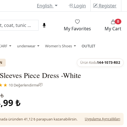
English
Login
Register
0
My Favorites
My Cart
CARF
underwear
Women's Shoes
OUTLET
ON
Ürün Kodu
144-1073-R02
 Sleeves Piece Dress -White
★★
·
10 Değerlendirme
 ₺
,99 ₺
da üründen 41,12 ₺ parapuan kazanabilirsin.
Uygulama Ayrıcalıkları