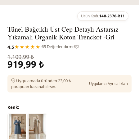
Ürün Kodu
148-2376-R11
Tünel Bağcıklı Üst Cep Detaylı Astarsız
Yıkamalı Organik Koton Trenckot -Gri
4.5
★★★★★
·
65 Değerlendirme
1.109,99 ₺
919,99 ₺
Uygulamada üründen 23,00 ₺
Uygulama Ayrıcalıkları
parapuan kazanabilirsin.
Renk: