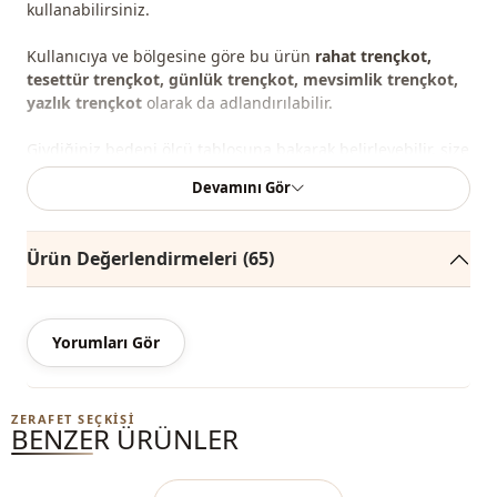
kullanabilirsiniz.
Kullanıcıya ve bölgesine göre bu ürün
rahat trençkot,
tesettür trençkot, günlük trençkot, mevsimlik trençkot,
yazlık trençkot
olarak da adlandırılabilir.
Giydiğiniz bedeni ölçü tablosuna bakarak belirleyebilir, size
en uygun bedeni sepetinize ekleyerek en iyi fiyata sipariş
Devamını Gör
edebilirsiniz.
Not:
Ürünün renginde konsept çekimlerinden dolayı ton
Ürün Değerlendirmeleri
(65)
farklılığı olabilir.
Yıkama:
30 derecede yıkayınız.
Yorumları Gör
%100 Pamuk
Yaka
V yaka
ZERAFET SEÇKISI
BENZER ÜRÜNLER
Mevsi̇m
Mevsimlik
Kumaş
Parka