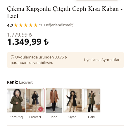
Çıkma Kapşonlu Çıtçıtlı Cepli Kısa Kaban -
Laci
4.7
★★★★★
·
50 Değerlendirme
1.779,99 ₺
1.349,99 ₺
Uygulamada üründen 33,75 ₺
Uygulama Ayrıcalıkları
parapuan kazanabilirsin.
Renk:
Lacivert
Kamuflaj
Lacivert
Taba
Siyah
Haki