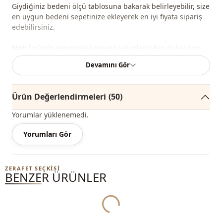
Giydiğiniz bedeni ölçü tablosuna bakarak belirleyebilir, size
en uygun bedeni sepetinize ekleyerek en iyi fiyata sipariş
edebilirsiniz.
Not:
Ürünün renginde konsept çekimlerinden dolayı ton
farklılığı olabilir.
Devamını Gör
Yıkama
: 30 derecede yıkayınız.
Ürün Değerlendirmeleri
(50)
Not:
Bu üründe beden küçültmesi yapılmıştır. Barkodun
üzerinde yazan beden geçerlidir.
Yorumlar yüklenemedi.
%100 Polyester
Yorumları Gör
Kategori̇
Kaban
ZERAFET SEÇKISI
Kumaş
Bonding
BENZER ÜRÜNLER
Yukleniyor...
Mevsi̇m
Kışlık
Cep
Çift cepli