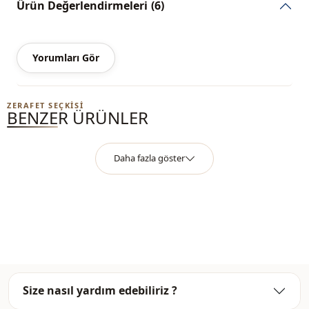
Ürün Değerlendirmeleri
(6)
%100 Polyester
Yaka
Şal yaka
Yorumları Gör
Kategori̇
Trençkot
Kumaş
Bonding
ZERAFET SEÇKISI
BENZER ÜRÜNLER
Mevsi̇m
Mevsimlik
Detay
Kemerli
Daha fazla göster
Cep
Çift cepli
Kol detay
Balon kol
Kalip
Oversize
Size nasıl yardım edebiliriz ?