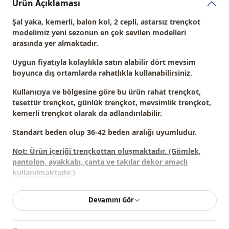
Ürün Açıklaması
Şal yaka, kemerli, balon kol, 2 cepli, astarsız trençkot
modelimiz
yeni sezonun en çok sevilen modelleri
arasında yer almaktadır.
Uygun fiyatıyla kolaylıkla satın alabilir dört mevsim
boyunca dış ortamlarda rahatlıkla kullanabilirsiniz.
Kullanıcıya ve bölgesine göre bu ürün
rahat trençkot,
tesettür trençkot, günlük trençkot, mevsimlik trençkot,
kemerli trençkot
olarak da adlandırılabilir.
Standart beden olup 36-42 beden aralığı uyumludur.
Not: Ürün içeriği trençkottan oluşmaktadır. (Gömlek,
pantolon, ayakkabı, çanta ve takılar dekor amaçlı
kullanılmaktadır.)
Not:
Ürünün renginde konsept çekimlerinden dolayı ton
Devamını Gör
farklılığı olabilir.
Yıkama:
30 derecede yıkayınız.