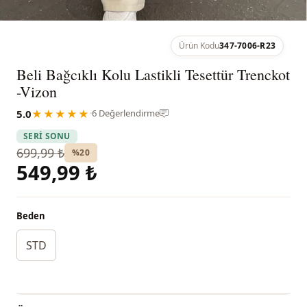
Ürün Kodu
347-7006-R23
Beli Bağcıklı Kolu Lastikli Tesettür Trenckot
-Vizon
5.0
★★★★★
·
6 Değerlendirme
SERİ SONU
699,99 ₺
%20
549,99 ₺
Beden
STD