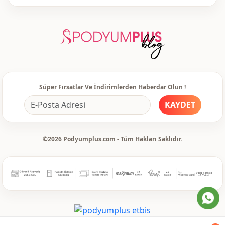
Kapama şekli̇
Fermuarlı
Bel
Beli lastikli
Cep
Çift cepli
Detay
Kapüşonlu
Süper Fırsatlar Ve İndirimlerden Haberdar Olun !
Detay
Cepli
KAYDET
Detay
Kapüşonlu
Kullanim
Günlük
©2026 Podyumplus.com - Tüm Hakları Saklıdır.