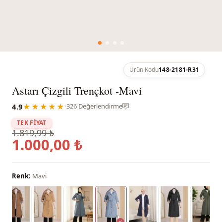
Ürün Kodu
148-2181-R31
Astarı Çizgili Trençkot -Mavi
4.9
★★★★★
·
326 Değerlendirme
TEK FİYAT
1.819,99 ₺
1.000,00 ₺
Renk:
Mavi