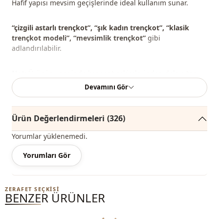
Hafif yapısı mevsim geçişlerinde ideal kullanım sunar.
“çizgili astarlı trençkot”, “şık kadın trençkot”, “klasik
trençkot modeli”, “mevsimlik trençkot”
gibi
adlandırılabilir.
Not:
Ürünün renginde konsept çekimlerinden dolayı ton
farklılığı olabilir.
Devamını Gör
Yıkama:
30 derecede yıkayınız.
%57 Polyester , %40 Pamuk , %3 Elastan
Ürün Değerlendirmeleri
(326)
Yaka
Devrik yaka
Yorumlar yüklenemedi.
Mevsi̇m
Mevsimlik
Yorumları Gör
Kumaş
Bonding
ZERAFET SEÇKISI
Kumaş
Polyester
BENZER ÜRÜNLER
Kategori̇
Trençkot